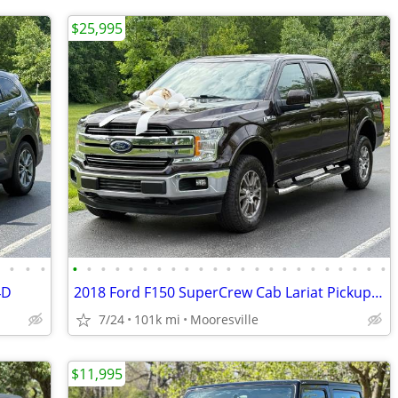
$25,995
•
•
•
•
•
•
•
•
•
•
•
•
•
•
•
•
•
•
•
•
•
•
•
•
•
•
•
4D
2018 Ford F150 SuperCrew Cab Lariat Pickup 4D 5 1/2 ft
7/24
101k mi
Mooresville
$11,995