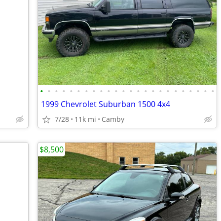
•
•
•
•
•
•
•
•
•
•
•
•
•
•
•
•
•
•
•
•
•
•
•
•
1999 Chevrolet Suburban 1500 4x4
7/28
11k mi
Camby
$8,500