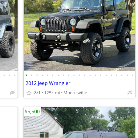
•
•
•
•
•
•
•
•
•
•
•
•
•
•
•
•
•
•
•
•
•
•
•
•
•
2012 Jeep Wrangler
8/1
125k mi
Mooresville
$5,500