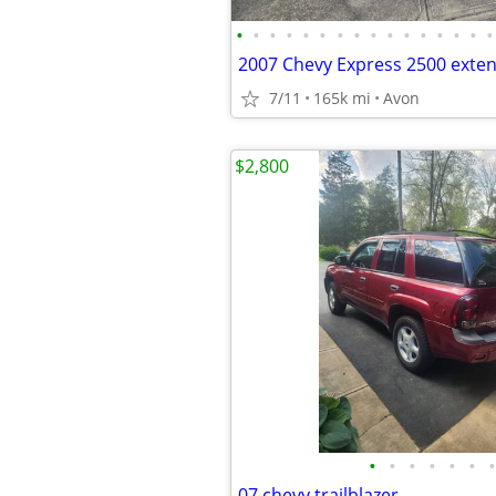
•
•
•
•
•
•
•
•
•
•
•
•
•
•
•
•
2007 Chevy Express 2500 exte
7/11
165k mi
Avon
$2,800
•
•
•
•
•
•
•
07 chevy trailblazer