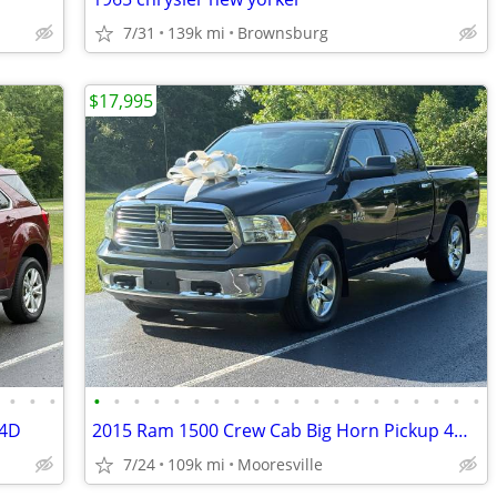
7/31
139k mi
Brownsburg
$17,995
•
•
•
•
•
•
•
•
•
•
•
•
•
•
•
•
•
•
•
•
•
•
•
 4D
2015 Ram 1500 Crew Cab Big Horn Pickup 4D 5 1/2 ft
7/24
109k mi
Mooresville