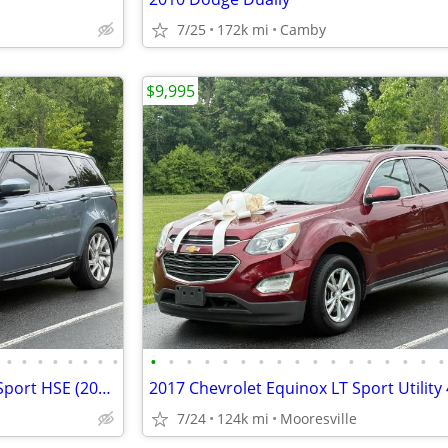
7/25
172k mi
Camby
$9,995
•
•
•
•
•
•
•
•
•
•
•
•
•
•
•
•
•
•
•
•
•
•
•
•
•
2019 Land Rover Range Rover Sport HSE (2019.5) Sport Utility 4D
2017 Chevrolet Equinox LT Sport Utility
7/24
124k mi
Mooresville