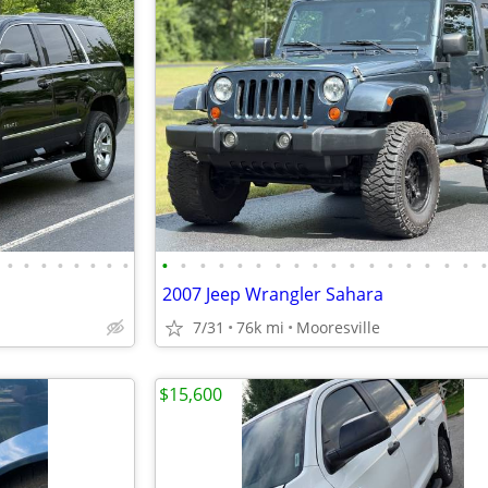
•
•
•
•
•
•
•
•
•
•
•
•
•
•
•
•
•
•
•
•
•
•
•
•
•
2007 Jeep Wrangler Sahara
7/31
76k mi
Mooresville
$15,600