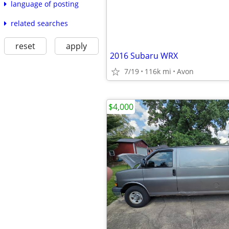
language of posting
related searches
reset
apply
2016 Subaru WRX
7/19
116k mi
Avon
$4,000