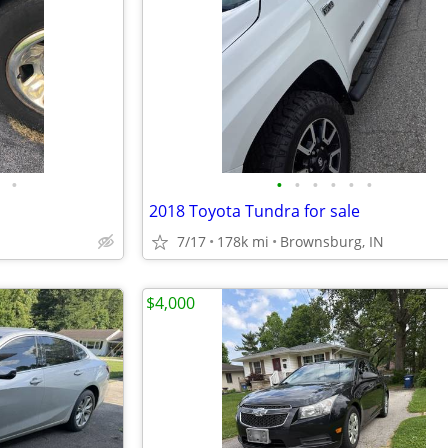
•
•
•
•
•
•
•
2018 Toyota Tundra for sale
7/17
178k mi
Brownsburg, IN
$4,000