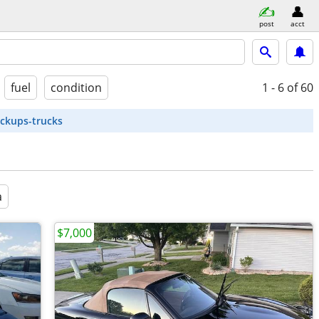
post
acct
fuel
condition
1 - 6
of 60
ickups-trucks
a
$7,000