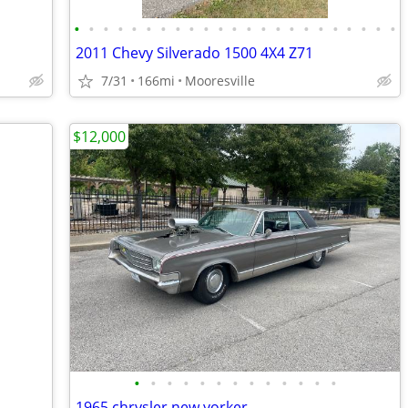
•
•
•
•
•
•
•
•
•
•
•
•
•
•
•
•
•
•
•
•
•
•
•
2011 Chevy Silverado 1500 4X4 Z71
7/31
166mi
Mooresville
$12,000
•
•
•
•
•
•
•
•
•
•
•
•
•
1965 chrysler new yorker