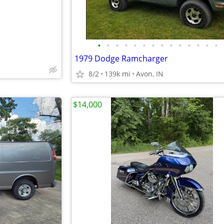
•
•
•
•
•
•
•
•
•
•
•
•
•
•
1979 Dodge Ramcharger
8/2
139k mi
Avon, IN
$14,000