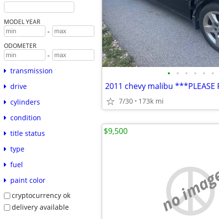
MODEL YEAR
-
ODOMETER
-
transmission
•
•
•
•
•
•
2011 chevy malibu ***PLEASE
drive
7/30
173k mi
cylinders
condition
$9,500
title status
type
fuel
no imag
paint color
cryptocurrency ok
delivery available