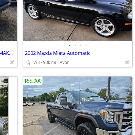
•
•
•
•
1984 Ferrari 308 GTS - Water Damage - MAKE AN OFFER
2002 Mazda Miata Automatic
7/8
93k mi
Avon
$55,000