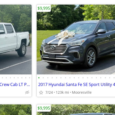
$9,995
•
•
•
•
•
•
•
•
•
•
•
•
•
•
•
•
•
•
•
•
•
•
•
•
•
2018 Chevrolet Silverado 1500 Crew Cab LT Pickup 4D 5 3/4 ft
2017 Hyundai Santa Fe SE Sport Utility 
7/24
123k mi
Mooresville
$9,995