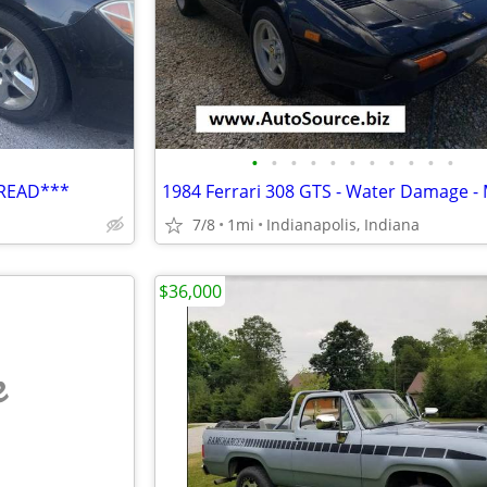
•
•
•
•
•
•
•
•
•
•
•
 READ***
7/8
1mi
Indianapolis, Indiana
$36,000
e