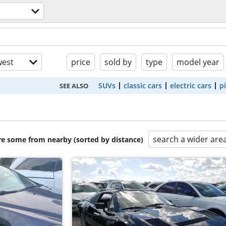
est
price
sold by
type
model year
SUVs
classic cars
electric cars
p
SEE ALSO
search a wider are
are some from nearby (sorted by distance)