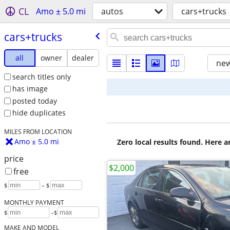
CL
Amo ± 5.0 mi
autos
cars+trucks
cars+trucks
all
owner
dealer
new
search titles only
has image
posted today
hide duplicates
MILES FROM LOCATION
Amo ± 5.0 mi
Zero local results found. Here 
price
$2,000
free
$
– $
MONTHLY PAYMENT
-
$
$
MAKE AND MODEL