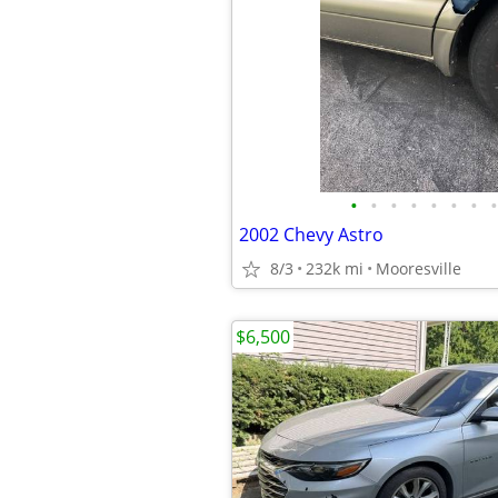
•
•
•
•
•
•
•
•
2002 Chevy Astro
8/3
232k mi
Mooresville
$6,500