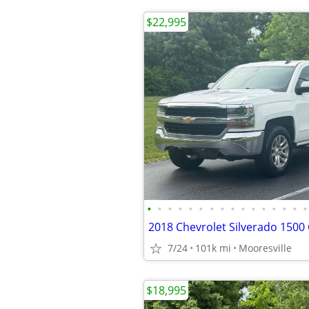
$22,995
•
•
•
•
•
•
•
•
•
•
•
•
•
•
•
•
7/24
101k mi
Mooresville
$18,995