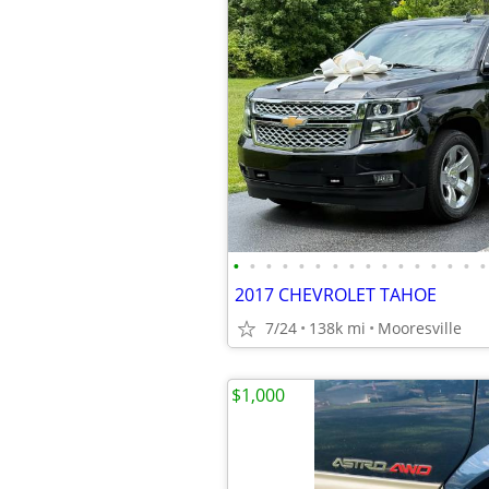
•
•
•
•
•
•
•
•
•
•
•
•
•
•
•
•
2017 CHEVROLET TAHOE
7/24
138k mi
Mooresville
$1,000