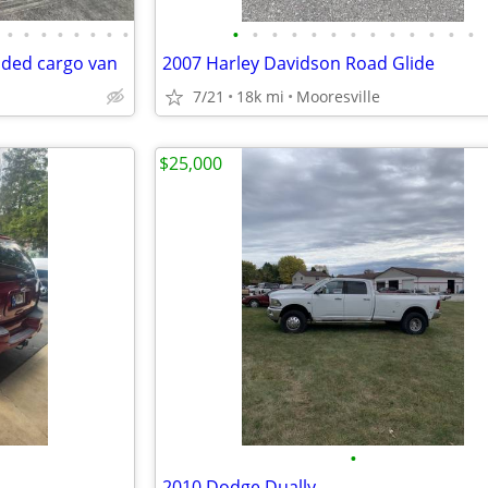
•
•
•
•
•
•
•
•
•
•
•
•
•
•
•
•
•
•
•
•
•
nded cargo van
2007 Harley Davidson Road Glide
7/21
18k mi
Mooresville
$25,000
•
2010 Dodge Dually