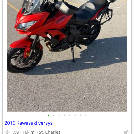
•
•
•
•
•
•
•
•
2016 Kawasaki versys
7/9
16k mi
St. Charles