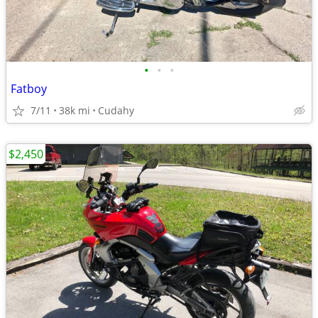
•
•
•
Fatboy
7/11
38k mi
Cudahy
$2,450