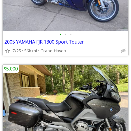
•
•
•
2005 YAMAHA FJR 1300 Sport Touter
7/25
56k mi
Grand Haven
$5,000