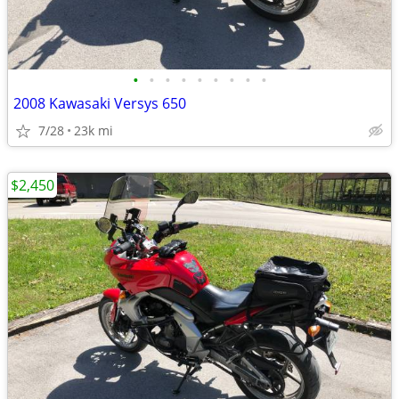
•
•
•
•
•
•
•
•
•
2008 Kawasaki Versys 650
7/28
23k mi
$2,450