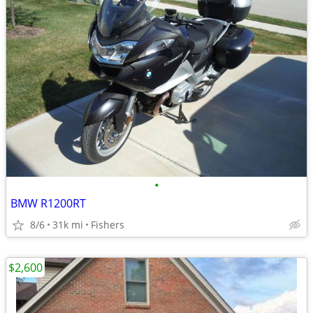
•
BMW R1200RT
8/6
31k mi
Fishers
$2,600