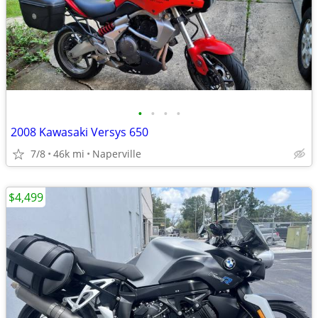
•
•
•
•
2008 Kawasaki Versys 650
7/8
46k mi
Naperville
$4,499