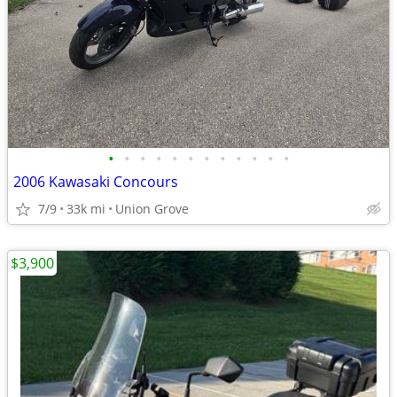
•
•
•
•
•
•
•
•
•
•
•
•
2006 Kawasaki Concours
7/9
33k mi
Union Grove
$3,900