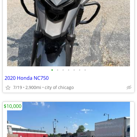
•
•
•
•
•
•
•
2020 Honda NC750
7/19
2,900mi
city of chicago
$10,000