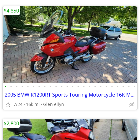
$4,850
•
•
•
•
•
•
•
•
•
•
•
•
•
•
•
•
•
•
•
•
•
•
•
•
2005 BMW R1200RT Sports Touring Motorcycle 16K Miles New Tires Options
7/24
16k mi
Glen ellyn
$2,800