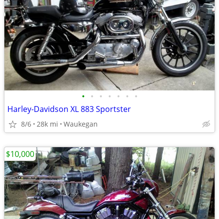
•
•
•
•
•
•
•
Harley-Davidson XL 883 Sportster
8/6
28k mi
Waukegan
$10,000