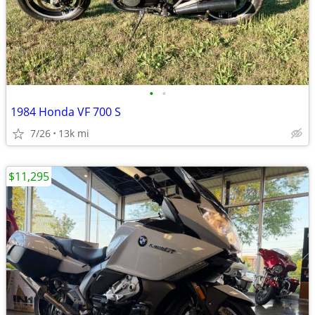
•
•
1984 Honda VF 700 S
7/26
13k mi
$11,295