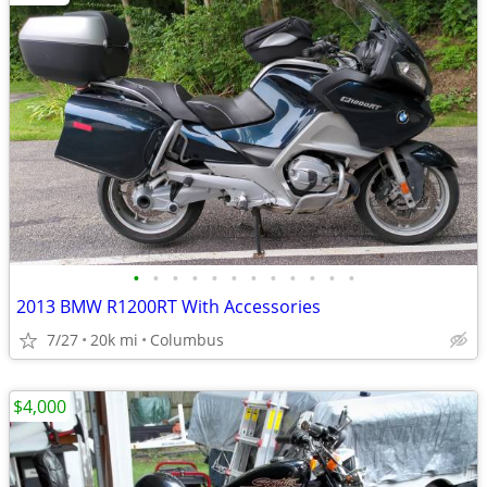
•
•
•
•
•
•
•
•
•
•
•
•
2013 BMW R1200RT With Accessories
7/27
20k mi
Columbus
$4,000