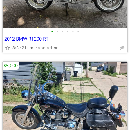
•
•
•
•
•
•
2012 BMW R1200 RT
8/6
21k mi
Ann Arbor
$5,000