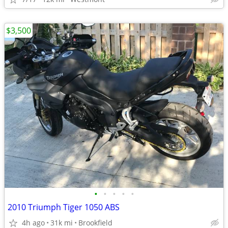
$3,500
•
•
•
•
•
2010 Triumph Tiger 1050 ABS
4h ago
31k mi
Brookfield