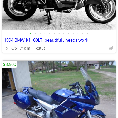
•
•
•
•
•
•
•
•
•
•
•
•
•
1994 BMW K1100LT, beautiful , needs work
8/5
71k mi
Festus
$3,500