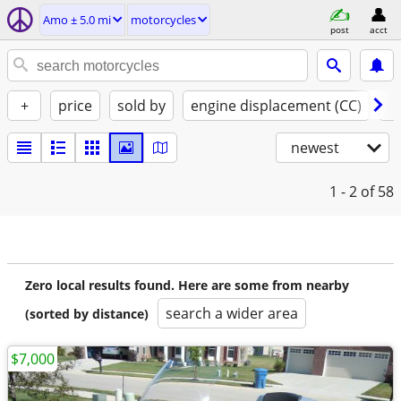
Amo ± 5.0 mi
motorcycles
post
acct
+
price
sold by
engine displacement (CC)
st
newest
1 - 2
of 58
Zero local results found. Here are some from nearby
search a wider area
(sorted by distance)
$7,000