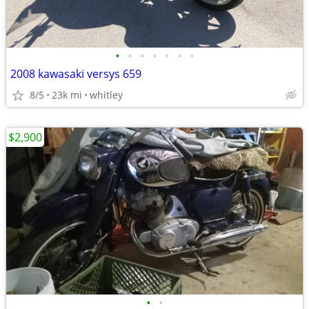
•
•
•
•
•
•
•
2008 kawasaki versys 659
8/5
23k mi
whitley
$2,900
•
•