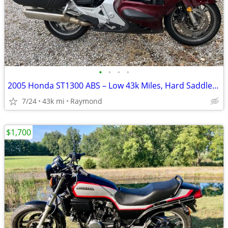
•
•
•
•
2005 Honda ST1300 ABS – Low 43k Miles, Hard Saddlebags
7/24
43k mi
Raymond
$1,700