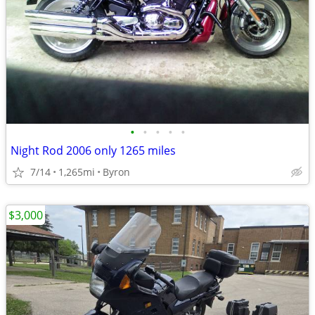
•
•
•
•
•
Night Rod 2006 only 1265 miles
7/14
1,265mi
Byron
$3,000