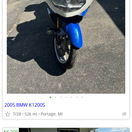
•
•
•
•
•
•
•
2005 BMW K1200S
7/28
52k mi
Portage, MI