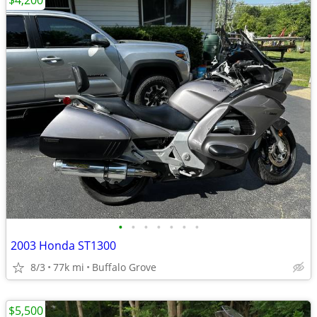
$4,200
•
•
•
•
•
•
•
2003 Honda ST1300
8/3
77k mi
Buffalo Grove
$5,500