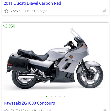
2011 Ducati Diavel Carbon Red
7/25
33k mi
Chicago
$3,950
•
•
•
•
•
Kawasaki ZG1000 Concours
7/17
12k mi
Westmont