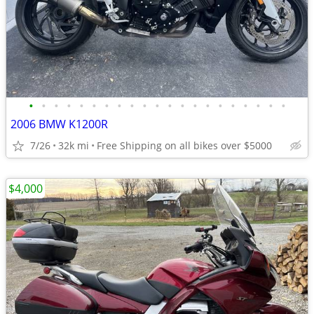
•
•
•
•
•
•
•
•
•
•
•
•
•
•
•
•
•
•
•
•
•
2006 BMW K1200R
7/26
32k mi
Free Shipping on all bikes over $5000
$4,000