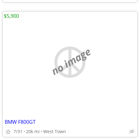
$5,900
no image
BMW F800GT
7/31
20k mi
West Town