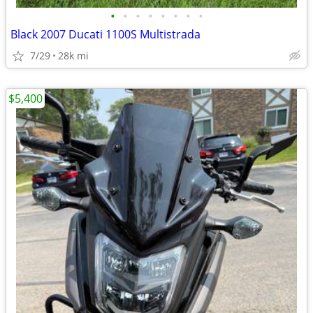
•
•
•
•
•
•
•
•
Black 2007 Ducati 1100S Multistrada
7/29
28k mi
$5,400