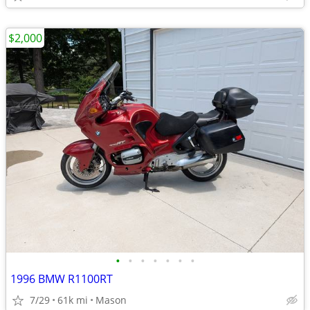
$2,000
•
•
•
•
•
•
•
1996 BMW R1100RT
7/29
61k mi
Mason