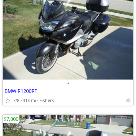
•
BMW R1200RT
7/8
31k mi
Fishers
$7,000