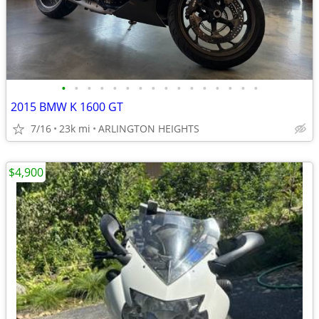
•
•
•
•
•
•
•
•
•
•
•
•
•
•
•
•
2015 BMW K 1600 GT
7/16
23k mi
ARLINGTON HEIGHTS
$4,900