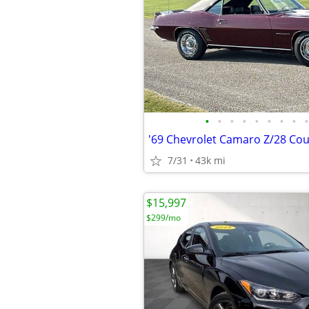
•
•
•
•
•
•
•
•
•
'69 Chevrolet Camaro Z/28 Co
7/31
43k mi
$15,997
$299/mo