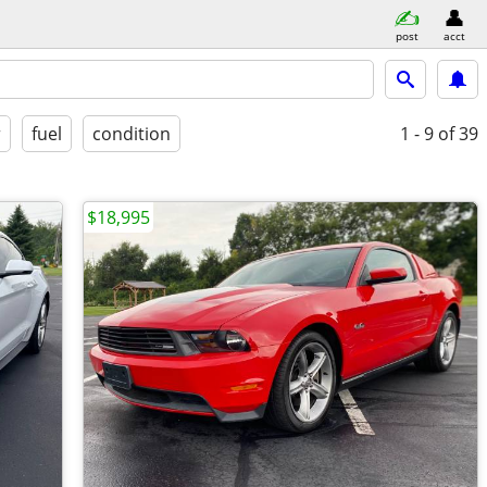
post
acct
r
fuel
condition
1 - 9
of 39
$18,995