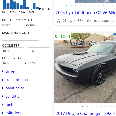
•
•
•
•
•
•
•
•
•
•
•
$87.3k
2004 hyndai tiburon GT V6 66k
$0
$20k
$40k
$60k
MONTHLY PAYMENT
2h ago
66k mi
Indianapolis
-
$
$
MAKE AND MODEL
$20,000
ODOMETER
-
MODEL YEAR
-
drive
transmission
paint color
condition
fuel
•
•
•
•
•
•
•
•
cylinders