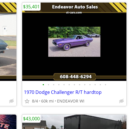
$35,401
•
•
•
•
•
•
•
•
•
•
•
•
•
1970 Dodge Challenger R/T hardtop
8/4
60k mi
ENDEAVOR WI
$43,000