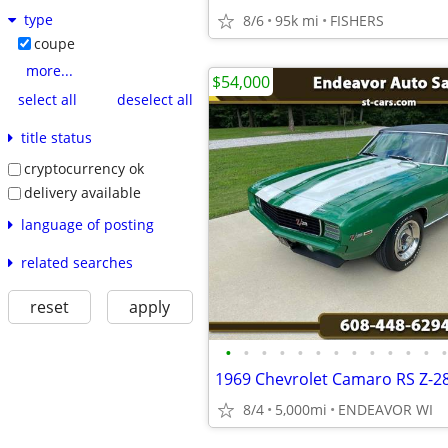
type
8/6
95k mi
FISHERS
coupe
more...
$54,000
select all
deselect all
title status
cryptocurrency ok
delivery available
language of posting
related searches
reset
apply
•
•
•
•
•
•
•
•
•
•
•
•
•
1969 Chevrolet Camaro RS Z-28
8/4
5,000mi
ENDEAVOR WI