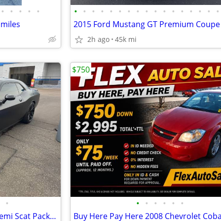
•
•
•
•
•
•
•
•
•
•
•
•
•
•
•
•
•
•
•
•
•
•
 miles
2015 Ford Mustang GT Premium Coupe
2h ago
45k mi
$750
•
•
•
•
•
•
•
2017 Dodge Challenger - 392 Hemi Scat Pack Shaker