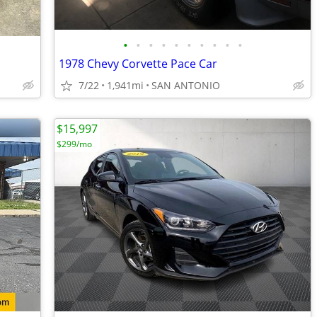
•
•
•
•
•
•
•
•
•
•
1978 Chevy Corvette Pace Car
7/22
1,941mi
SAN ANTONIO
$15,997
$299/mo