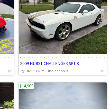
•
•
•
•
•
•
•
•
•
•
•
•
•
•
•
•
•
•
•
•
•
•
•
•
•
•
2009 HURST CHALLENGER SRT 8
8/1
38k mi
indianapolis
$14,900