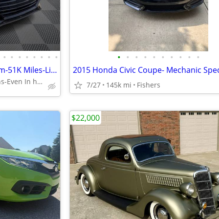
•
•
•
•
•
•
•
•
•
•
•
•
•
•
•
•
•
•
2019 Hyundai Veloster Premium-51K Miles-Like New-We Finance Here
Banks-Credit Unions-Even In house Financing Available
7/27
145k mi
Fishers
$22,000