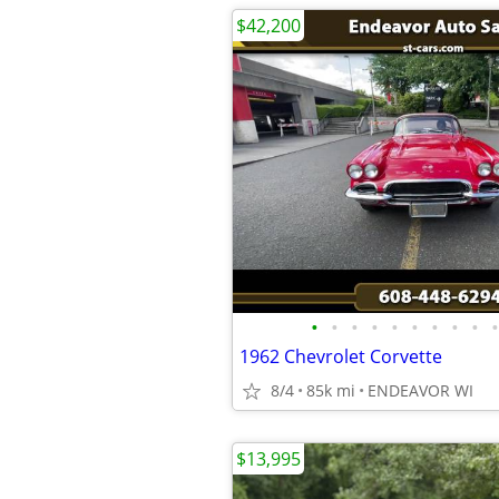
$42,200
•
•
•
•
•
•
•
•
•
•
1962 Chevrolet Corvette
8/4
85k mi
ENDEAVOR WI
$13,995