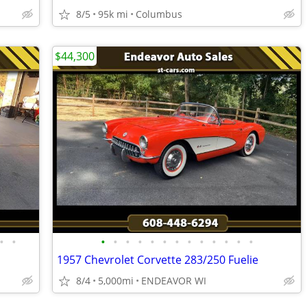
8/5
95k mi
Columbus
$44,300
•
•
•
•
•
•
•
•
•
•
•
•
•
•
•
1957 Chevrolet Corvette 283/250 Fuelie
8/4
5,000mi
ENDEAVOR WI