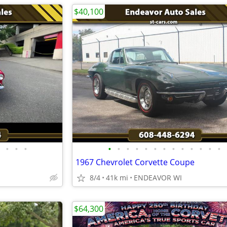
$40,100
•
•
•
•
•
•
•
•
•
•
•
•
•
•
•
•
1967 Chevrolet Corvette Coupe
8/4
41k mi
ENDEAVOR WI
$64,300