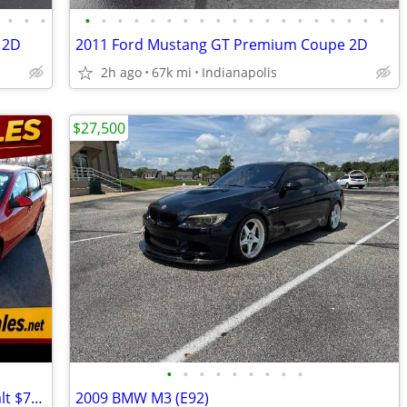
•
•
•
•
•
•
•
•
•
•
•
•
•
•
•
•
•
•
•
•
•
•
 2D
2011 Ford Mustang GT Premium Coupe 2D
2h ago
67k mi
Indianapolis
$27,500
•
•
•
•
•
•
•
•
•
Buy Here Pay Here 2008 Chevrolet Cobalt $750 down.
2009 BMW M3 (E92)