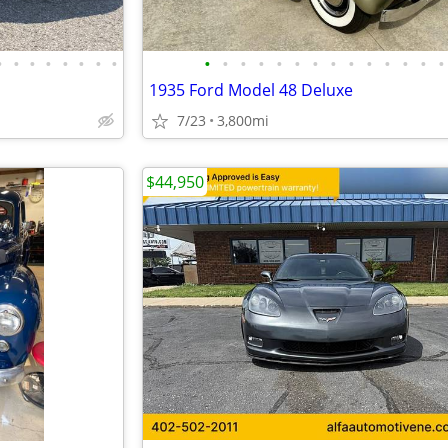
•
•
•
•
•
•
•
•
•
•
•
•
•
•
•
•
•
•
•
•
•
•
1935 Ford Model 48 Deluxe
7/23
3,800mi
$44,950