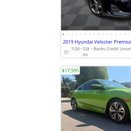
•
•
•
•
•
•
•
•
•
•
•
•
•
•
•
•
7/28
52k
mi
$17,995