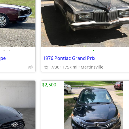
•
•
•
upe
1976 Pontiac Grand Prix
7/30
175k mi
Martinsville
$2,500