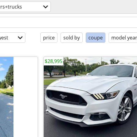
rs+trucks
est
price
sold by
coupe
model yea
$28,995