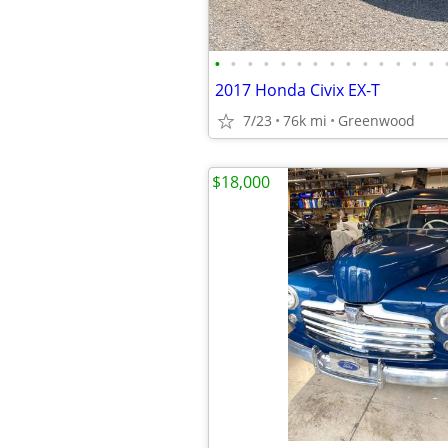
•
•
•
•
•
•
•
•
•
•
•
•
•
•
2017 Honda Civix EX-T
7/23
76k mi
Greenwood
$18,000