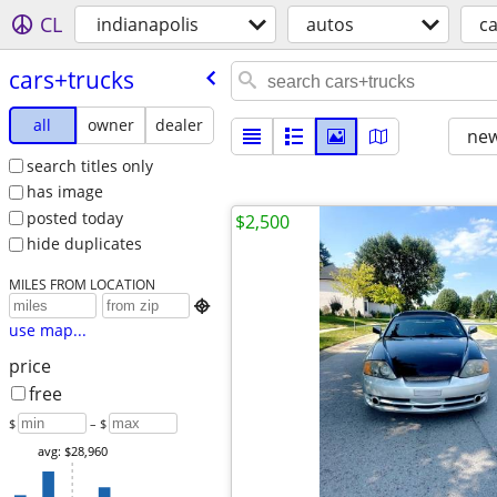
CL
indianapolis
autos
ca
cars+trucks
all
owner
dealer
new
search titles only
has image
posted today
$2,500
hide duplicates
MILES FROM LOCATION

use map...
price
free
$
– $
avg: $28,960