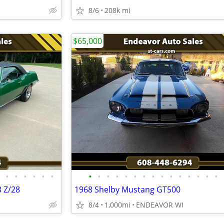
8/6
208k mi
$65,000
•
•
•
•
•
•
•
•
•
•
•
•
•
•
•
•
•
•
•
•
•
 Z/28
1968 Shelby Mustang GT500
8/4
1,000mi
ENDEAVOR WI