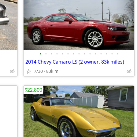
•
•
•
•
•
•
•
•
•
•
•
•
•
•
•
2014 Chevy Camaro LS (2 owner, 83k miles)
7/30
83k mi
$22,800