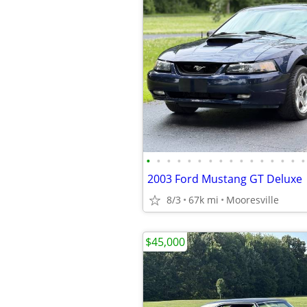
•
•
•
•
•
•
•
•
•
•
•
•
•
•
•
•
2003 Ford Mustang GT Deluxe
8/3
67k mi
Mooresville
$45,000