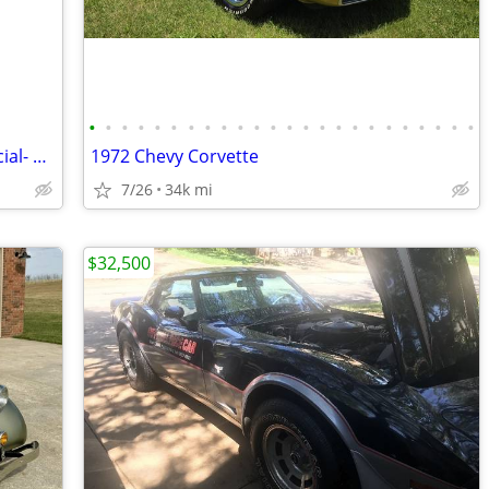
•
•
•
•
•
•
•
•
•
•
•
•
•
•
•
•
•
•
•
•
•
•
•
•
2015 Honda Civic Coupe- Mechanic Special- Clean Title
1972 Chevy Corvette
7/26
34k mi
$32,500