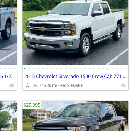
•
•
•
•
•
•
•
•
•
•
•
•
•
•
•
•
•
•
•
•
•
•
•
•
•
•
•
2016 Ford F150 Super Cab XL Pickup 4D 6 1/2 ft
2015 Chevrolet Silverado 1500 Crew Cab Z71 LT Pickup 4D 5 3/4 ft
8/5
123k mi
Mooresville
$25,995