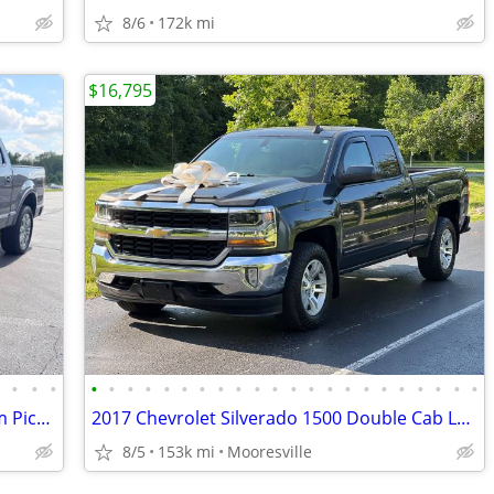
8/6
172k mi
$16,795
•
•
•
•
•
•
•
•
•
•
•
•
•
•
•
•
•
•
•
•
•
•
•
•
•
•
2012 Ford F150 SuperCrew Cab Platinum Pickup 4D 5 1/2 ft
2017 Chevrolet Silverado 1500 Double Cab LT Pickup 4D 6 1/2 ft
8/5
153k mi
Mooresville