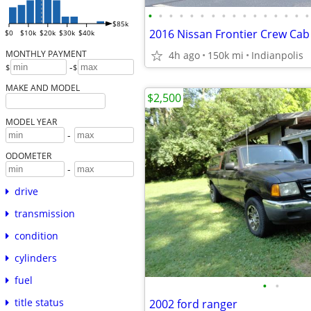
•
•
•
•
•
•
•
•
•
•
•
•
•
•
•
•
$85k
$0
$10k
$20k
$30k
$40k
MONTHLY PAYMENT
4h ago
150k mi
Indianpolis
-
$
$
MAKE AND MODEL
$2,500
MODEL YEAR
-
ODOMETER
-
drive
transmission
condition
cylinders
fuel
•
•
title status
2002 ford ranger