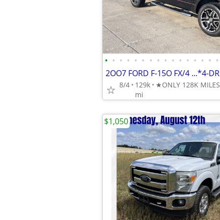
•
•
•
•
•
•
•
•
•
•
•
•
•
•
•
•
8/4
129k
mi
$1,050