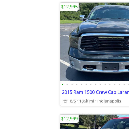
$12,995
•
•
•
•
•
•
•
•
•
•
•
•
•
•
8/5
186k mi
Indianapolis
$12,999