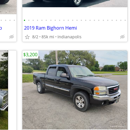
•
•
•
•
•
•
•
•
•
•
•
•
•
•
•
•
•
•
•
•
•
•
•
•
•
•
•
•
b
2019 Ram Bighorn Hemi
8/2
85k mi
Indianapolis
$3,200