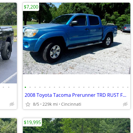
$7,200
•
•
•
•
•
•
•
•
•
•
•
•
•
•
•
•
•
•
•
•
•
•
•
•
2008 Toyota Tacoma Prerunner TRD RUST FREE !!!!ONE OWNER !!! -
8/5
229k mi
Cincinnati
$19,995