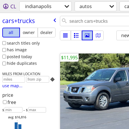
CL
indianapolis
autos
ca
cars+trucks
all
owner
dealer
new
search titles only
has image
posted today
$11,995
hide duplicates
MILES FROM LOCATION

use map...
price
free
$
– $
avg: $16,816