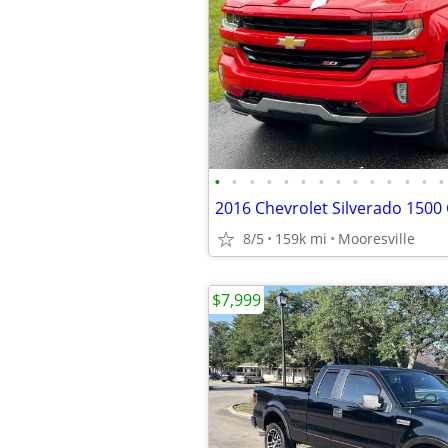
•
•
•
•
•
•
•
•
•
•
•
•
•
•
8/5
159k mi
Mooresville
$7,999