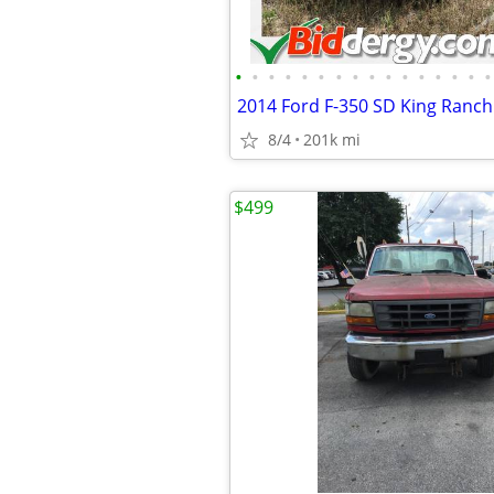
•
•
•
•
•
•
•
•
•
•
•
•
•
•
•
•
2014 Ford F-350 SD King Ranc
8/4
201k mi
$499