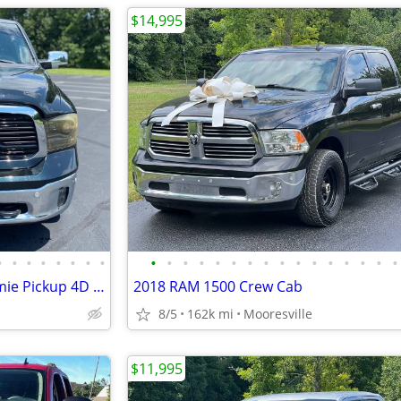
$14,995
•
•
•
•
•
•
•
•
•
•
•
•
•
•
•
•
•
•
•
•
•
•
•
•
2015 Ram 1500 Crew Cab Laramie Pickup 4D 5 1/2 ft
2018 RAM 1500 Crew Cab
8/5
162k mi
Mooresville
$11,995