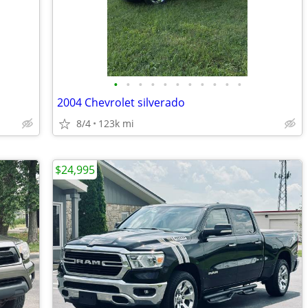
•
•
•
•
•
•
•
•
•
•
•
2004 Chevrolet silverado
8/4
123k mi
$24,995