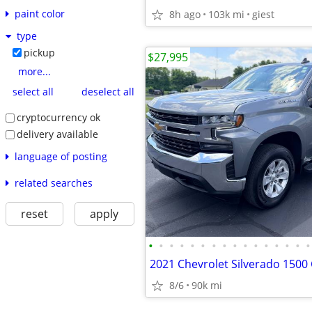
paint color
8h ago
103k mi
giest
type
pickup
$27,995
more...
select all
deselect all
cryptocurrency ok
delivery available
language of posting
related searches
reset
apply
•
•
•
•
•
•
•
•
•
•
•
•
•
•
•
•
8/6
90k mi