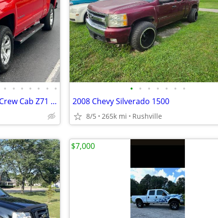
•
•
•
•
•
•
•
•
•
•
•
•
•
•
2016 Chevrolet Silverado 1500 Crew Cab Z71 LT Pickup 4D 6 1/2 ft
2008 Chevy Silverado 1500
8/5
265k mi
Rushville
$7,000