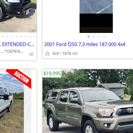
•
•
•
•
•
•
•
•
•
•
•
•
2OO7 FORD F-15O FX/4 ...*4-DR. EXTENDED-CAB...*LOW MILES...*SHARP
2001 Ford f250 7,3 miles 187.000 4x4
★ONLY 128K MILES....*DEPENDABLE...*AFFORDABLE....
8/4
187k mi
$19,995