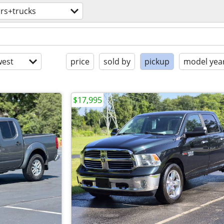
rs+trucks
est
price
sold by
pickup
model yea
$17,995