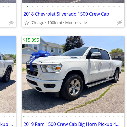
•
•
•
•
•
•
•
•
•
•
•
•
•
•
•
•
•
•
•
•
•
2018 Chevrolet Silverado 1500 Crew Cab
7h ago
100k mi
Mooresville
$15,995
•
•
•
•
•
•
•
•
•
•
•
•
•
•
•
•
•
•
•
•
•
•
•
•
•
•
•
•
2019 Ram 1500 Classic Crew Cab SLT Pickup 4D 5 1/2 ft
2019 Ram 1500 Crew Cab Big Horn Pickup 4D 5 1/2 ft