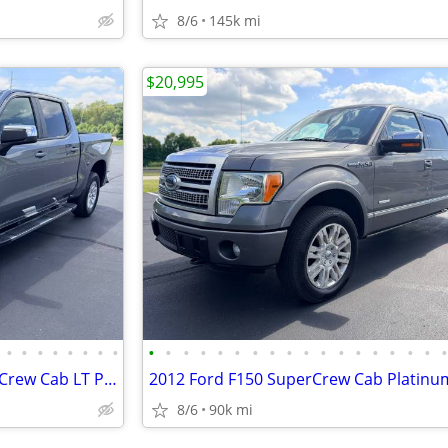
8/6
145k mi
$20,995
•
•
•
•
•
•
•
•
•
•
•
•
•
•
•
•
•
•
•
•
•
•
•
•
•
2021 Chevrolet Silverado 1500 Crew Cab LT Pickup 4D 5 3/4 ft
8/6
90k mi