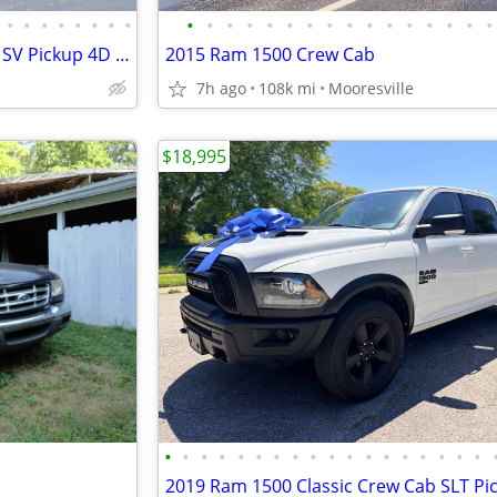
•
•
•
•
•
•
•
•
•
•
•
•
•
•
•
•
•
•
•
•
•
•
•
•
2016 Nissan Frontier Crew Cab SV Pickup 4D 5 ft
2015 Ram 1500 Crew Cab
7h ago
108k mi
Mooresville
$18,995
•
•
•
•
•
•
•
•
•
•
•
•
•
•
•
•
•
•