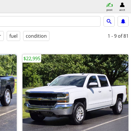
post
acct
r
fuel
condition
1 - 9
of 81
$22,995