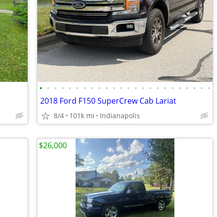
•
•
•
•
•
•
•
•
•
•
•
•
•
•
•
•
•
•
•
•
•
•
•
•
2018 Ford F150 SuperCrew Cab Lariat
8/4
101k mi
Indianapolis
$26,000