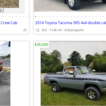
•
•
•
•
•
•
•
•
•
•
•
•
•
•
•
•
•
•
•
•
•
•
•
•
•
•
•
•
h Crew Cab
2014 Toyota Tacoma SR5 4x4 double ca
8/2
114k mi
Indianapolis
$36,000