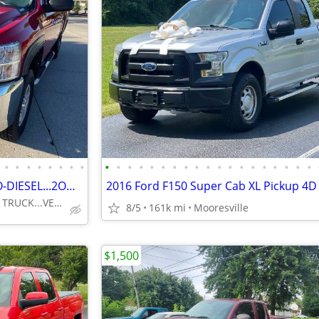
•
•
•
•
•
•
•
•
•
•
•
•
•
•
•
•
•
•
•
•
•
•
•
•
•
•
•
*6.6 DURAMAX-ALLISON TURBO-DIESEL...2OO9 CHEVROLET SILVERADO 25OO-HD
*NORTH CAROLINA TRUCK...VERY DEPENDABLE . . .VERY AFFORDABL
8/5
161k mi
Mooresville
$1,500