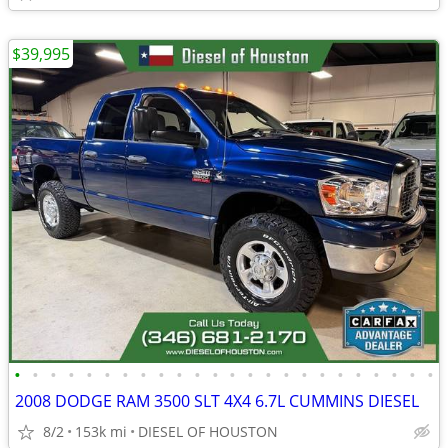
$39,995
•
•
•
•
•
•
•
•
•
•
•
•
•
•
•
•
•
•
•
•
•
•
•
•
2008 DODGE RAM 3500 SLT 4X4 6.7L CUMMINS DIESEL
8/2
153k mi
DIESEL OF HOUSTON