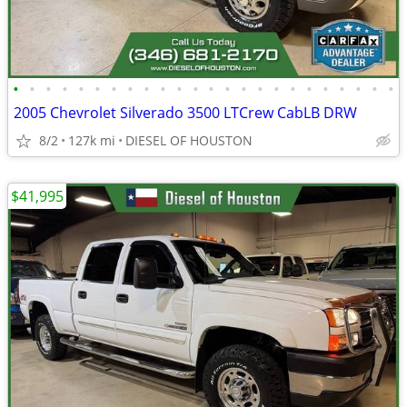
•
•
•
•
•
•
•
•
•
•
•
•
•
•
•
•
•
•
•
•
•
•
•
•
2005 Chevrolet Silverado 3500 LTCrew CabLB DRW
8/2
127k mi
DIESEL OF HOUSTON
$41,995