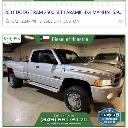
•
•
•
•
•
•
•
•
•
•
•
•
•
•
•
•
•
•
•
•
•
•
•
•
2001 DODGE RAM 2500 SLT LARAMIE 4X4 MANUAL 5.9L CUMMINS DIESEL
8/2
224k mi
DIESEL OF HOUSTON
$39,995