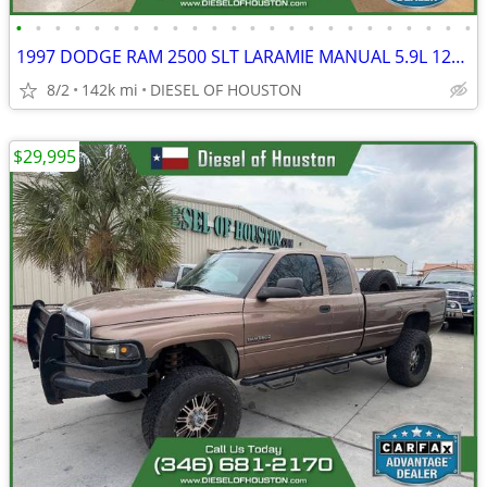
•
•
•
•
•
•
•
•
•
•
•
•
•
•
•
•
•
•
•
•
•
•
•
•
1997 DODGE RAM 2500 SLT LARAMIE MANUAL 5.9L 12V CUMMINS DIESEL
8/2
142k mi
DIESEL OF HOUSTON
$29,995