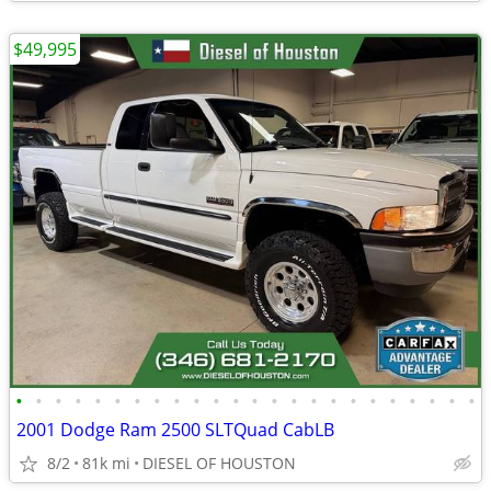
$49,995
•
•
•
•
•
•
•
•
•
•
•
•
•
•
•
•
•
•
•
•
•
•
•
•
2001 Dodge Ram 2500 SLTQuad CabLB
8/2
81k mi
DIESEL OF HOUSTON