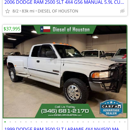
2006 DODGE RAM 2500 SLT 4X4 G56 MANUAL 5.9L CUMMINS DIESEL
8/2
83k mi
DIESEL OF HOUSTON
$37,995
•
•
•
•
•
•
•
•
•
•
•
•
•
•
•
•
•
•
•
•
•
•
•
•
1999 DODGE RAM 3500 SLT LARAMIE 4X4 NV4500 MANUAL 5.9L CUMMINS DIESEL