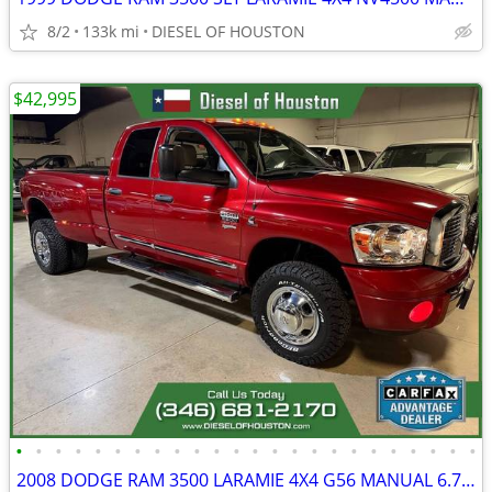
8/2
133k mi
DIESEL OF HOUSTON
$42,995
•
•
•
•
•
•
•
•
•
•
•
•
•
•
•
•
•
•
•
•
•
•
•
•
2008 DODGE RAM 3500 LARAMIE 4X4 G56 MANUAL 6.7L CUMMINS DIESEL