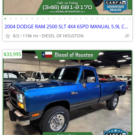
•
•
•
•
•
•
•
•
•
•
•
•
•
•
•
•
•
•
•
•
•
•
•
•
2004 DODGE RAM 2500 SLT 4X4 6SPD MANUAL 5.9L CUMMINS DIESEL 1-OWNER
8/2
118k mi
DIESEL OF HOUSTON
$33,995