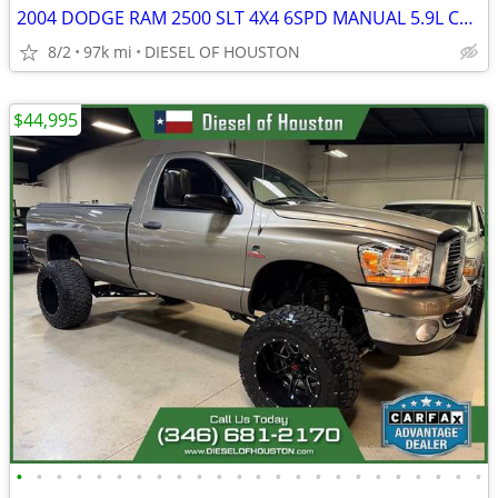
2004 DODGE RAM 2500 SLT 4X4 6SPD MANUAL 5.9L CUMMINS DIESEL
8/2
97k mi
DIESEL OF HOUSTON
$44,995
•
•
•
•
•
•
•
•
•
•
•
•
•
•
•
•
•
•
•
•
•
•
•
•