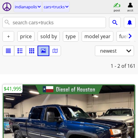
indianapolis
cars+trucks
post
acct
+
price
sold by
type
model year
fuel
newest
1 - 2
of 161
$41,995