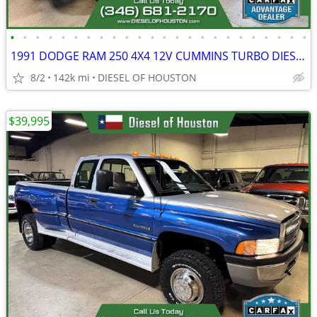
•
•
•
•
•
•
•
•
•
•
•
•
•
•
•
•
•
•
•
•
•
•
•
•
1991 DODGE RAM 250 4X4 12V CUMMINS TURBO DIESEL REG CAB
8/2
142k mi
DIESEL OF HOUSTON
$39,995