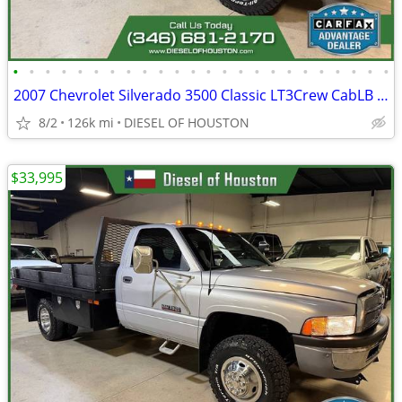
•
•
•
•
•
•
•
•
•
•
•
•
•
•
•
•
•
•
•
•
•
•
•
•
2007 Chevrolet Silverado 3500 Classic LT3Crew CabLB DRW
8/2
126k mi
DIESEL OF HOUSTON
$33,995