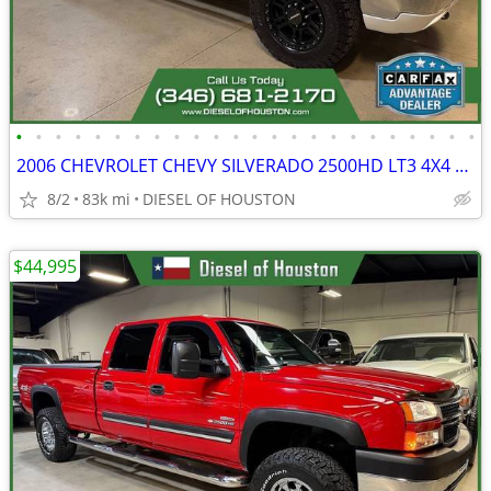
•
•
•
•
•
•
•
•
•
•
•
•
•
•
•
•
•
•
•
•
•
•
•
•
2006 CHEVROLET CHEVY SILVERADO 2500HD LT3 4X4 6.6L DURAMAX DIESEL
8/2
83k mi
DIESEL OF HOUSTON
$44,995