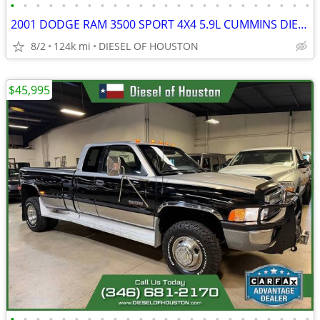
•
•
•
•
•
•
•
•
•
•
•
•
•
•
•
•
•
•
•
•
•
•
•
•
2001 DODGE RAM 3500 SPORT 4X4 5.9L CUMMINS DIESEL AUTO
8/2
124k mi
DIESEL OF HOUSTON
$45,995
•
•
•
•
•
•
•
•
•
•
•
•
•
•
•
•
•
•
•
•
•
•
•
•