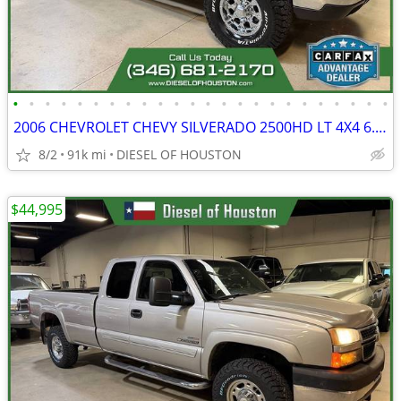
•
•
•
•
•
•
•
•
•
•
•
•
•
•
•
•
•
•
•
•
•
•
•
•
2006 CHEVROLET CHEVY SILVERADO 2500HD LT 4X4 6.6L LBZ DURAMAX DIESEL
8/2
91k mi
DIESEL OF HOUSTON
$44,995