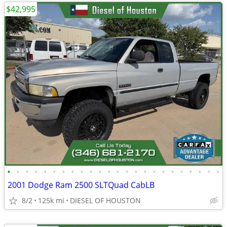
$42,995
•
•
•
•
•
•
•
•
•
•
•
•
•
•
•
•
•
•
•
•
•
•
•
•
2001 Dodge Ram 2500 SLTQuad CabLB
8/2
125k mi
DIESEL OF HOUSTON