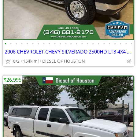
•
•
•
•
•
•
•
•
•
•
•
•
•
•
•
•
•
•
•
•
•
•
•
•
2006 CHEVROLET CHEVY SILVERADO 2500HD LT3 4X4 6.6L LBZ DURAMAX DIESEL
8/2
154k mi
DIESEL OF HOUSTON
$26,995