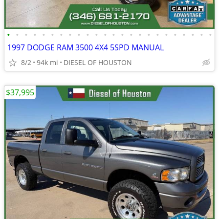
•
•
•
•
•
•
•
•
•
•
•
•
•
•
•
•
•
•
•
•
•
•
•
•
1997 DODGE RAM 3500 4X4 5SPD MANUAL
8/2
94k mi
DIESEL OF HOUSTON
$37,995