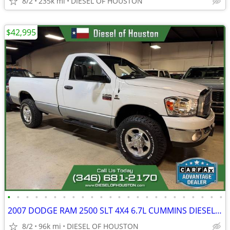
8/2
235k mi
DIESEL OF HOUSTON
$42,995
•
•
•
•
•
•
•
•
•
•
•
•
•
•
•
•
•
•
•
•
•
•
•
•
2007 DODGE RAM 2500 SLT 4X4 6.7L CUMMINS DIESEL G56 MANUAL
8/2
96k mi
DIESEL OF HOUSTON