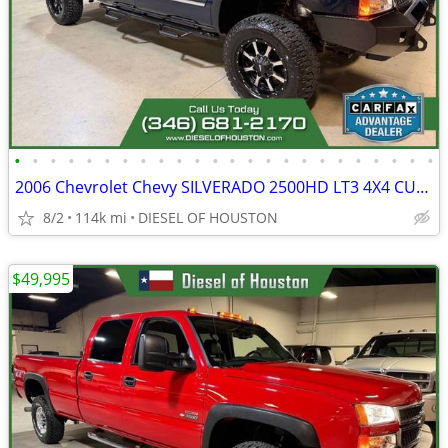
•
•
•
•
•
•
•
•
•
•
•
•
•
•
•
•
•
•
•
•
•
•
•
•
2006 Chevrolet Chevy SILVERADO 2500HD LT3 4X4 CUSTOM 6.6L LBZ DURAMAX
8/2
114k mi
DIESEL OF HOUSTON
$49,995