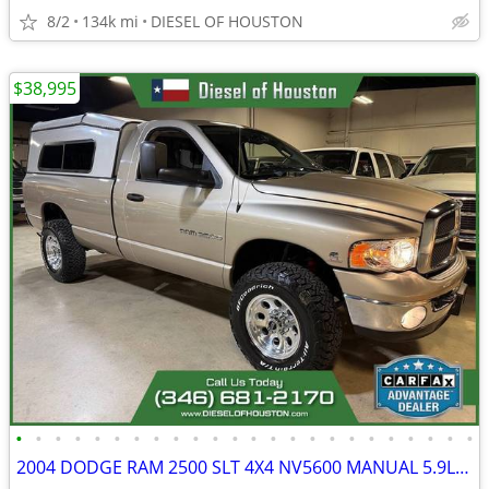
8/2
134k mi
DIESEL OF HOUSTON
$38,995
•
•
•
•
•
•
•
•
•
•
•
•
•
•
•
•
•
•
•
•
•
•
•
•
2004 DODGE RAM 2500 SLT 4X4 NV5600 MANUAL 5.9L CUMMINS DIESEL