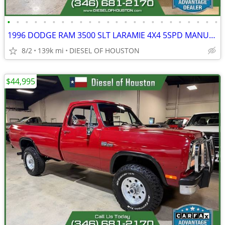
•
•
•
•
•
•
•
•
•
•
•
•
•
•
•
•
•
•
•
•
•
•
•
•
1996 DODGE RAM 3500 SLT LARAMIE 4X4 5SPD MANUAL 5.9L CUMMINS DIESEL
8/2
139k mi
DIESEL OF HOUSTON
$44,995