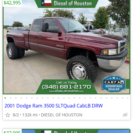
$42,995
•
•
•
•
•
•
•
•
•
•
•
•
•
•
•
•
•
•
•
•
•
•
•
•
2001 Dodge Ram 3500 SLTQuad CabLB DRW
8/2
132k mi
DIESEL OF HOUSTON