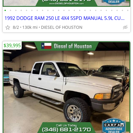
•
•
•
•
•
•
•
•
•
•
•
•
•
•
•
•
•
•
•
•
•
•
•
•
1992 DODGE RAM 250 LE 4X4 5SPD MANUAL 5.9L CUMMINS 12V DIESEL
8/2
130k mi
DIESEL OF HOUSTON
$39,995