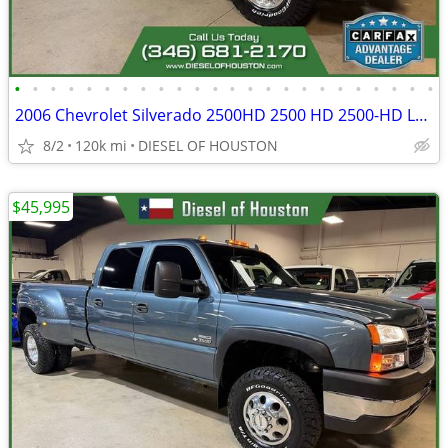
•
•
•
•
•
•
•
•
•
•
•
•
•
•
•
•
•
•
•
•
•
•
•
•
2006 Chevrolet Silverado 2500HD 2500 HD 2500-HD LT3Crew CabSB
8/2
120k mi
DIESEL OF HOUSTON
$45,995