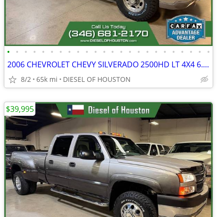
•
•
•
•
•
•
•
•
•
•
•
•
•
•
•
•
•
•
•
•
•
•
•
•
2006 CHEVROLET CHEVY SILVERADO 2500HD LT 4X4 6.6L DURAMAX DIESEL
8/2
65k mi
DIESEL OF HOUSTON
$39,995