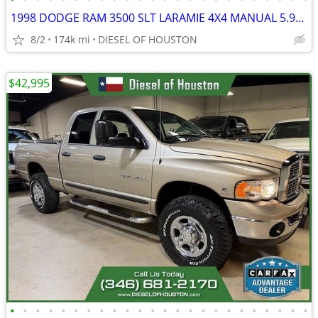
1998 DODGE RAM 3500 SLT LARAMIE 4X4 MANUAL 5.9L 12V CUMMINS DIESEL
8/2
174k mi
DIESEL OF HOUSTON
$42,995
•
•
•
•
•
•
•
•
•
•
•
•
•
•
•
•
•
•
•
•
•
•
•
•