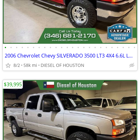
•
•
•
•
•
•
•
•
•
•
•
•
•
•
•
•
•
•
•
•
•
•
•
•
2006 Chevrolet Chevy SILVERADO 3500 LT3 4X4 6.6L LBZ DURAMAX DIESEL 58
8/2
58k mi
DIESEL OF HOUSTON
$39,995