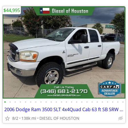
$44,995
•
•
•
•
•
•
•
•
•
•
•
•
•
•
•
•
•
•
•
•
•
•
•
•
2006 Dodge Ram 3500 SLT 4x4Quad Cab 63 ft SB SRW Pickup
8/2
138k mi
DIESEL OF HOUSTON