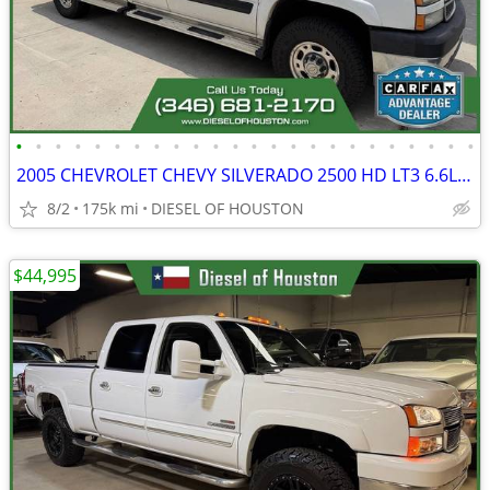
•
•
•
•
•
•
•
•
•
•
•
•
•
•
•
•
•
•
•
•
•
•
•
•
2005 CHEVROLET CHEVY SILVERADO 2500 HD LT3 6.6L LLY DURAMAX
8/2
175k mi
DIESEL OF HOUSTON
$44,995