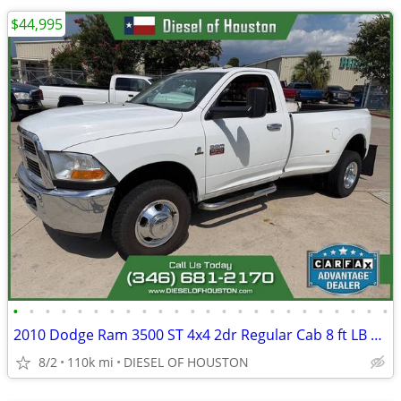
$44,995
•
•
•
•
•
•
•
•
•
•
•
•
•
•
•
•
•
•
•
•
•
•
•
•
2010 Dodge Ram 3500 ST 4x4 2dr Regular Cab 8 ft LB DRW Pickup
8/2
110k mi
DIESEL OF HOUSTON