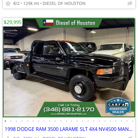
8/2
129k mi
DIESEL OF HOUSTON
$29,995
•
•
•
•
•
•
•
•
•
•
•
•
•
•
•
•
•
•
•
•
•
•
•
•
1998 DODGE RAM 3500 LARAME SLT 4X4 NV4500 MANUAL 24V CUMMINS DIESEL