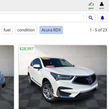
post
acct
fuel
condition
Acura RDX
1 - 5
of 23
$28,997