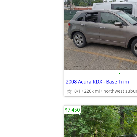
•
2008 Acura RDX - Base Trim
8/1
220k mi
northwest subu
$7,450