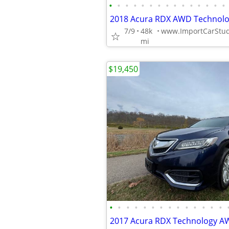
•
•
•
•
•
•
•
•
•
•
•
•
•
•
•
7/9
48k
mi
$19,450
•
•
•
•
•
•
•
•
•
•
•
•
•
•