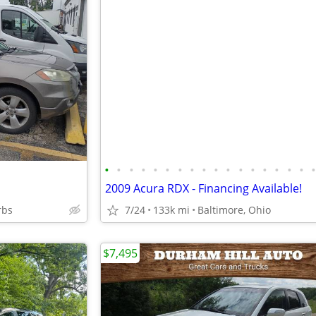
•
•
•
•
•
•
•
•
•
•
•
•
•
•
•
•
•
2009 Acura RDX - Financing Available!
rbs
7/24
133k mi
Baltimore, Ohio
$7,495