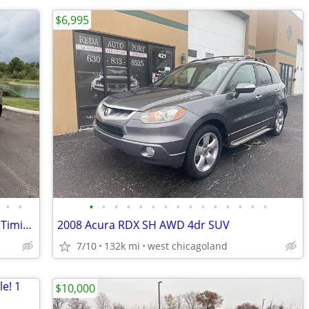
$6,995
•
•
•
•
•
•
•
•
•
•
•
•
•
•
•
•
•
2014 Acura RDX AWD — New Michelins, Timing Belt Done — $10,400
2008 Acura RDX SH AWD 4dr SUV
7/10
132k mi
west chicagoland
$10,000