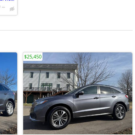
Banks-Credit Unions-Even In house Financing Available
$25,450