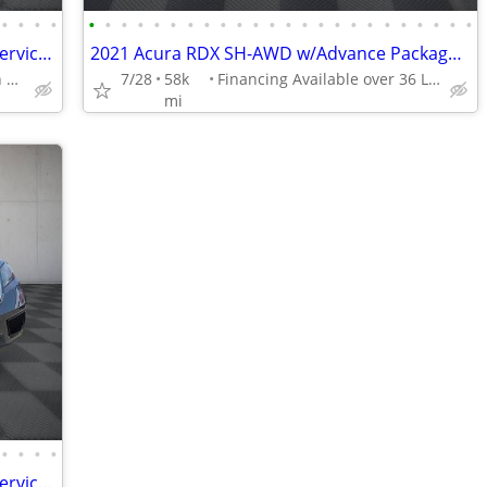
•
•
•
•
•
•
•
•
•
•
•
•
•
•
•
•
•
•
•
•
•
•
•
•
•
•
•
•
2015 Acura RDX AWD-Low Miles - Fully Serviced and Ready
2021 Acura RDX SH-AWD w/Advance Package - $2000 DOWN DELIVERS
Banks-Credit Unions-Even In house Financing Available
7/28
58k
Financing Available over 36 Lenders
mi
•
•
•
•
2015 Acura RDX AWD-Low Miles - Fully Serviced and Ready