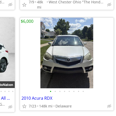
West Chester Ohio "The Honda Specialist"
7/9
48k
West Chester Ohio "The Honda Specialist"
mi
$6,000
•
•
•
•
•
•
•
•
•
•
•
•
2021 Acura RDX w/A-Spec Package AWD All Wheel Drive SUV AUTONATION
2010 Acura RDX
Call (331) 214-3297 or MESSAGE/CHAT to confirm availability
7/23
148k mi
Delaware