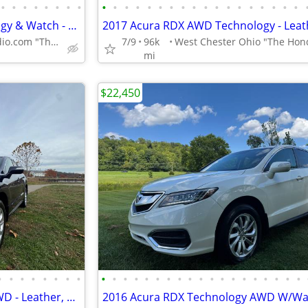
•
•
•
•
•
•
•
•
•
•
•
•
•
•
•
•
•
•
•
•
•
•
•
•
•
•
2018 Acura RDX AWD Technology & Watch - Only 48k Miles, Loaded!!!
www.ImportCarStudio.com "The Honda Specialist"
7/9
96k
mi
$22,450
•
•
•
•
•
•
•
•
•
•
•
•
•
•
•
•
•
•
•
•
•
•
•
•
•
•
•
2017 Acura RDX Technology AWD - Leather, Moonroof, Only 82k Miles