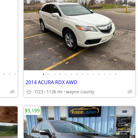
•
•
•
•
•
•
•
•
•
•
•
•
•
•
•
•
•
•
2014 ACURA RDX AWD
7/23
113k mi
wayne county
$9,199