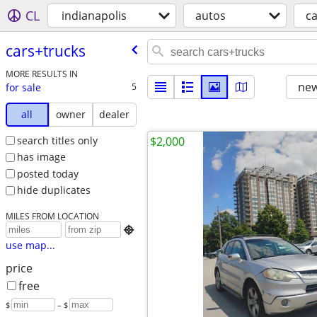
CL
indianapolis
autos
ca
cars+trucks
MORE RESULTS IN
new
for sale
5
all
owner
dealer
search titles only
$2,000
has image
posted today
hide duplicates
MILES FROM LOCATION

use map...
price
free
$
– $