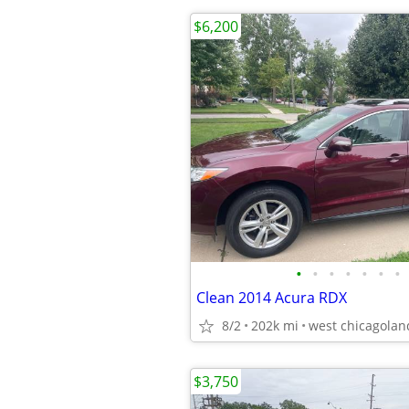
$6,200
•
•
•
•
•
•
•
Clean 2014 Acura RDX
8/2
202k mi
west chicagolan
$3,750