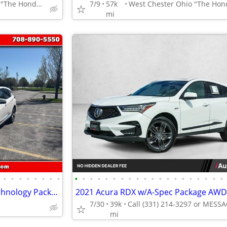
West Chester Ohio "The Honda Specialist"
7/9
57k
mi
•
•
•
•
•
•
•
•
•
•
•
•
•
•
•
•
•
•
•
•
•
•
•
•
•
•
•
•
2025 Acura RDX SH-AWD w/Technology Package
7/30
39k
mi