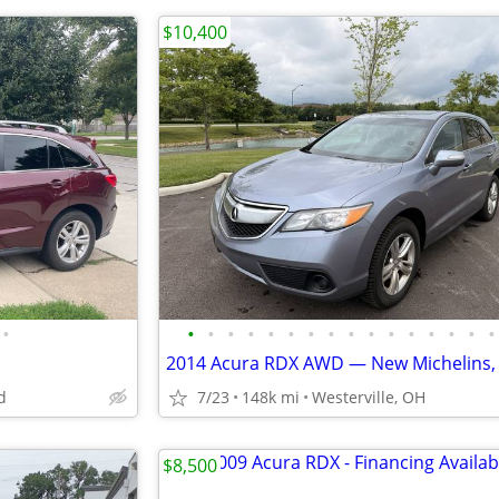
$10,400
•
•
•
•
•
•
•
•
•
•
•
•
•
•
•
•
•
d
7/23
148k mi
Westerville, OH
$8,500