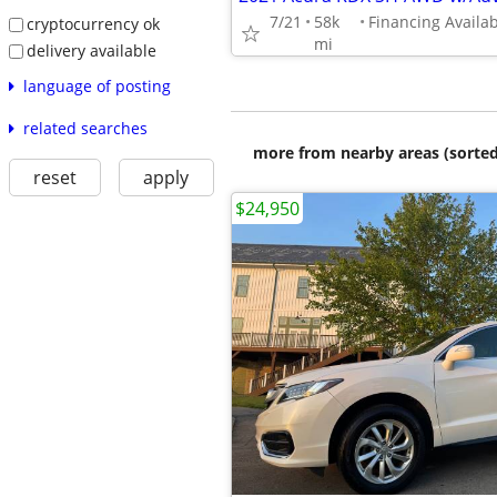
7/21
58k
cryptocurrency ok
mi
delivery available
language of posting
related searches
more from nearby areas (sorted
reset
apply
$24,950