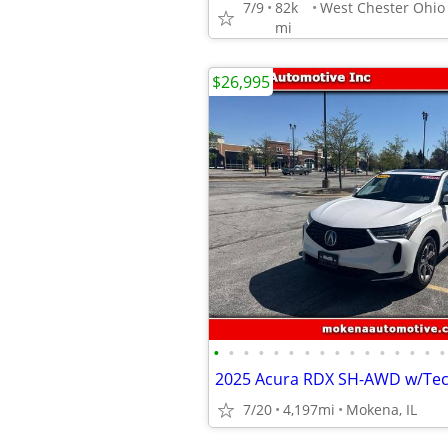
7/9
82k
mi
$26,995
•
•
•
•
•
•
•
•
•
•
•
•
•
•
•
•
7/20
4,197mi
Mokena, IL