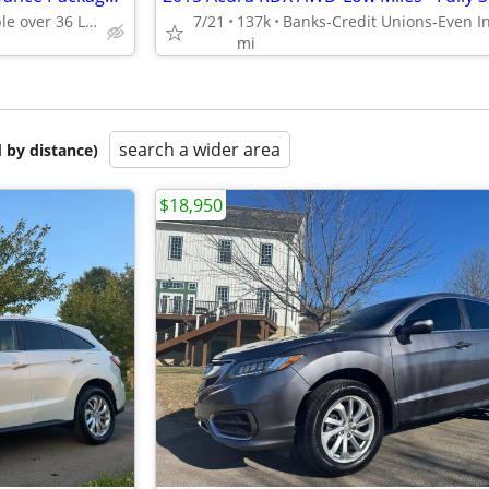
Financing Available over 36 Lenders
7/21
137k
mi
search a wider area
 by distance)
$18,950