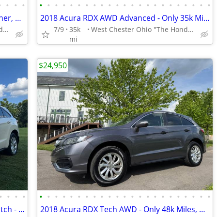
•
•
•
•
•
•
•
•
•
•
•
•
•
•
•
•
•
•
•
•
•
•
•
•
•
•
•
2017 Acura RDX AWD Technology - Leather, Moonroof, 96k Miles
2018 Acura RDX AWD Advanced - Only 35k Miles, Leather, Moonroof
West Chester Ohio "The Honda Specialist"
7/9
35k
West Chester Ohio "The Honda Specialist"
mi
$24,950
•
•
•
•
•
•
•
•
•
•
•
•
•
•
•
•
•
•
•
•
•
•
•
•
•
•
•
2016 Acura RDX Technology AWD W/Watch - Only 57k Miles!!! Spotless!!!
2018 Acura RDX Tech AWD - Only 48k Miles, Moonroof, Leather, Navi!!