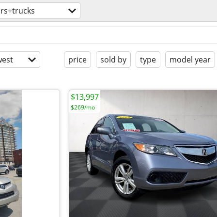
rs+trucks
est
price
sold by
type
model year
$13,997
$269/mo