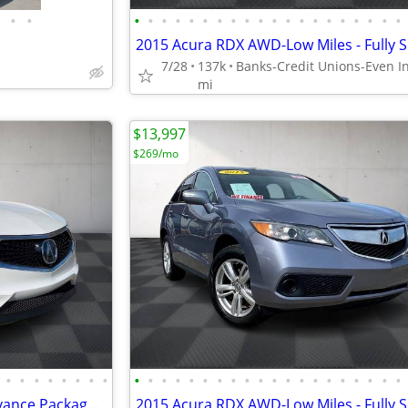
•
•
•
•
•
•
•
•
•
•
•
•
•
•
•
•
•
•
•
•
•
•
7/28
137k
mi
$13,997
$269/mo
•
•
•
•
•
•
•
•
•
•
•
•
•
•
•
•
•
•
•
•
•
•
•
•
•
•
•
•
2021 Acura RDX SH-AWD w/Advance Package -***Warranty Included***