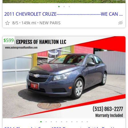
•
•
•
2011 CHEVROLET CRUZE-------------------------------WE CAN FINANCE WAC
8/5
149k mi
NEW PARIS
$599
•
•
•
•
•
•
•
•
•
•