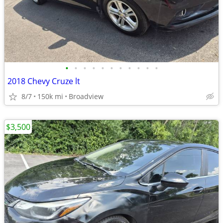
•
•
•
•
•
•
•
•
•
•
•
2018 Chevy Cruze lt
8/7
150k mi
Broadview
$3,500