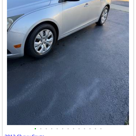
•
•
•
•
•
•
•
•
•
•
•
•
•