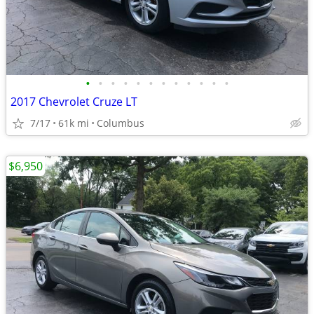
•
•
•
•
•
•
•
•
•
•
•
•
2017 Chevrolet Cruze LT
7/17
61k mi
Columbus
$6,950