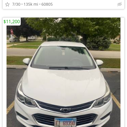
7/30
135k mi
60805
$11,200