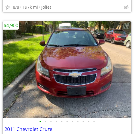
8/8
197k mi
Joliet
$4,900
•
•
•
•
•
•
•
•
•
•
•
2011 Chevrolet Cruze