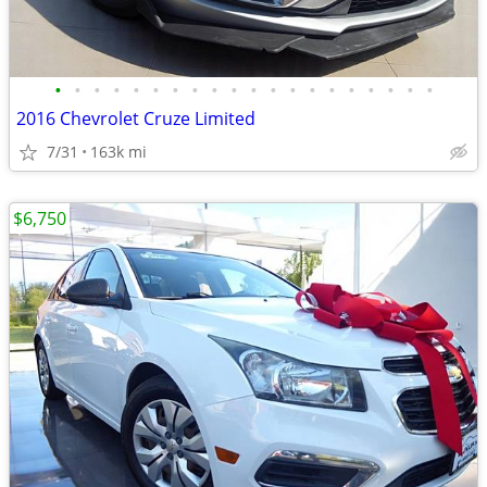
•
•
•
•
•
•
•
•
•
•
•
•
•
•
•
•
•
•
•
•
2016 Chevrolet Cruze Limited
7/31
163k mi
$6,750