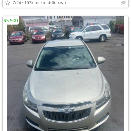
7/24
107k mi
middletown
$5,900