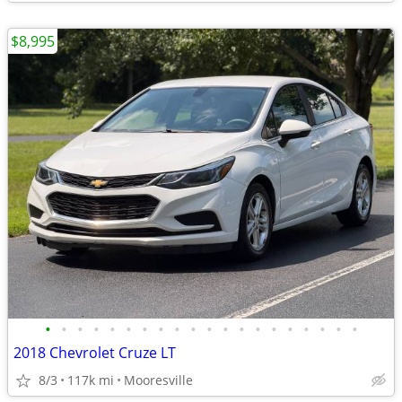
$8,995
•
•
•
•
•
•
•
•
•
•
•
•
•
•
•
•
•
•
•
•
2018 Chevrolet Cruze LT
8/3
117k mi
Mooresville