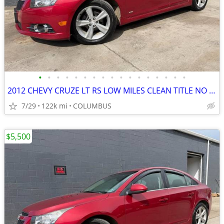
•
•
•
•
•
•
•
•
•
•
•
•
•
•
•
•
•
2012 CHEVY CRUZE LT RS LOW MILES CLEAN TITLE NO PROBLEMS
7/29
122k mi
COLUMBUS
$5,500