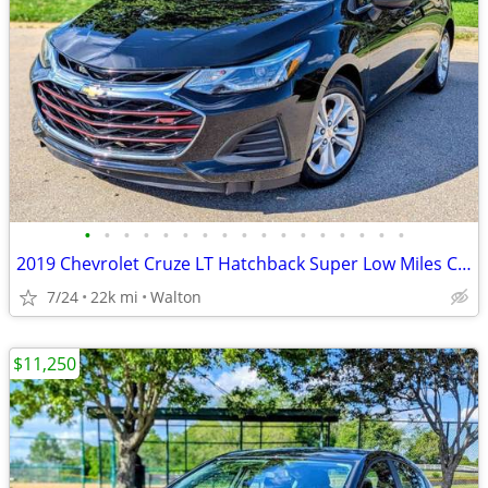
•
•
•
•
•
•
•
•
•
•
•
•
•
•
•
•
•
2019 Chevrolet Cruze LT Hatchback Super Low Miles Carfax in Hand
7/24
22k mi
Walton
$11,250