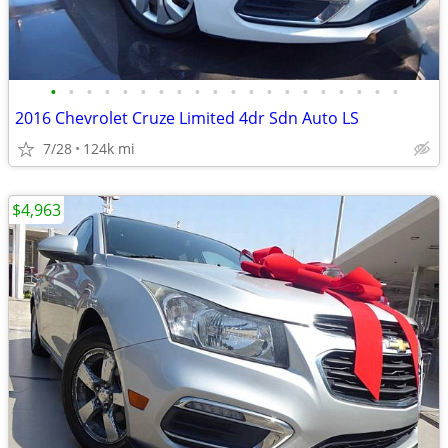
•
•
•
•
•
•
•
•
•
•
•
•
•
•
•
•
•
•
•
•
2016 Chevrolet Cruze Limited 4dr Sdn Auto LS
7/28
124k mi
$4,963