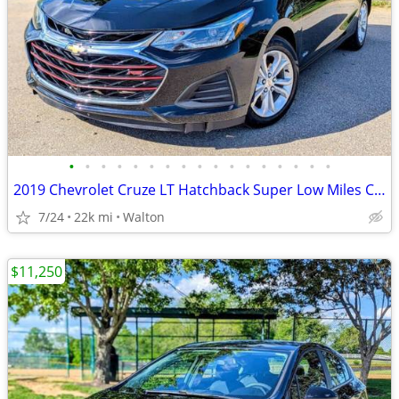
•
•
•
•
•
•
•
•
•
•
•
•
•
•
•
•
•
2019 Chevrolet Cruze LT Hatchback Super Low Miles Carfax in Hand
7/24
22k mi
Walton
$11,250