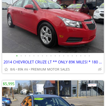
•
•
•
•
•
•
•
•
•
•
•
•
•
•
•
•
•
•
2014 CHEVROLET CRUZE LT ** ONLY 89K MILES! * 180 DAY WARRANTY **
8/6
89k mi
PREMIUM MOTOR SALES
$5,995