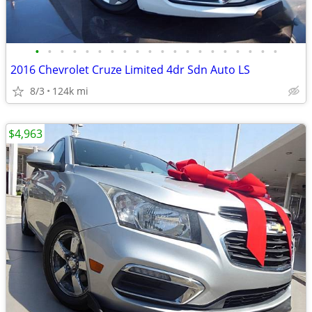
•
•
•
•
•
•
•
•
•
•
•
•
•
•
•
•
•
•
•
•
2016 Chevrolet Cruze Limited 4dr Sdn Auto LS
8/3
124k mi
$4,963