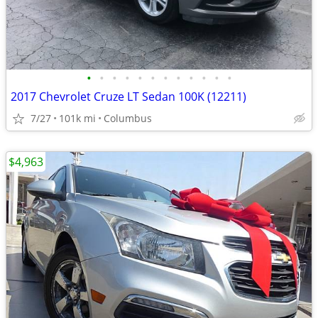
•
•
•
•
•
•
•
•
•
•
•
•
2017 Chevrolet Cruze LT Sedan 100K (12211)
7/27
101k mi
Columbus
$4,963