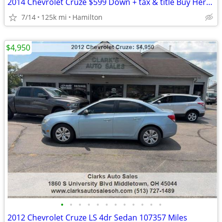
2014 Chevrolet Cruze $599 Down + tax & title Buy Here, Pay Here
7/14
125k mi
Hamilton
$4,950
•
•
•
•
•
•
•
•
•
•
•
•
2012 Chevrolet Cruze LS 4dr Sedan 107357 Miles