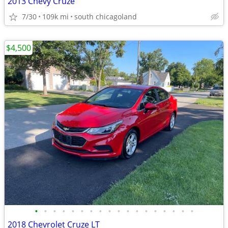
2013 Chevy Cruze
7/30
109k mi
south chicagoland
$4,500
•
•
•
•
•
•
•
•
•
•
•
•
•
•
•
•
•
•
2018 Chevrolet Cruze LT