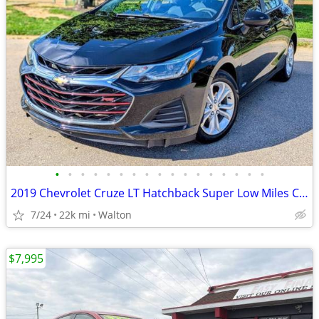
•
•
•
•
•
•
•
•
•
•
•
•
•
•
•
•
•
2019 Chevrolet Cruze LT Hatchback Super Low Miles Carfax in Hand
7/24
22k mi
Walton
$7,995