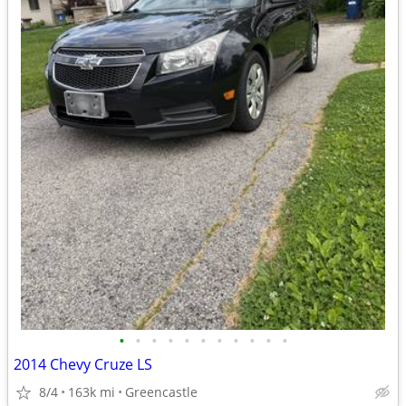
•
•
•
•
•
•
•
•
•
•
•
2014 Chevy Cruze LS
8/4
163k mi
Greencastle