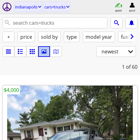
indianapolis
cars+trucks
post
acct
+
price
sold by
type
model year
fuel
newest
1
of 60
$4,000