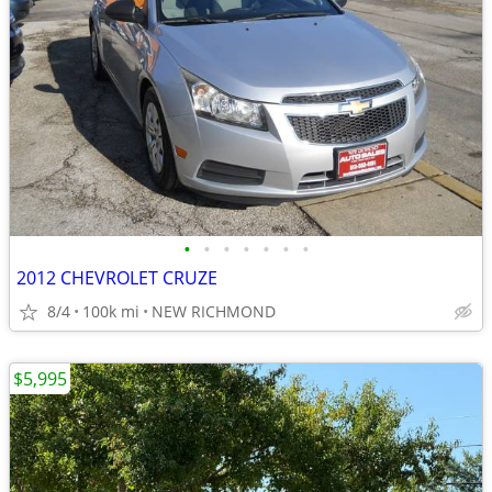
•
•
•
•
•
•
•
2012 CHEVROLET CRUZE
8/4
100k mi
NEW RICHMOND
$5,995