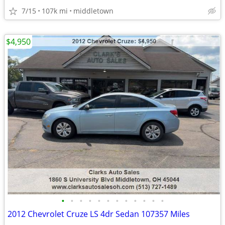
7/15
107k mi
middletown
$4,950
•
•
•
•
•
•
•
•
•
•
•
•
2012 Chevrolet Cruze LS 4dr Sedan 107357 Miles