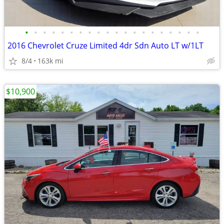
•
•
•
•
•
•
•
•
•
•
•
•
•
•
•
•
•
•
•
•
2016 Chevrolet Cruze Limited 4dr Sdn Auto LT w/1LT
8/4
163k mi
$10,900