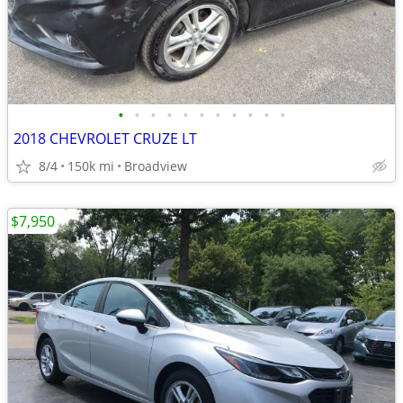
•
•
•
•
•
•
•
•
•
•
•
2018 CHEVROLET CRUZE LT
8/4
150k mi
Broadview
$7,950