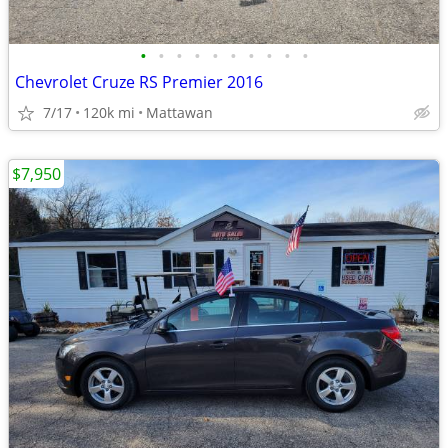
•
•
•
•
•
•
•
•
•
•
Chevrolet Cruze RS Premier 2016
7/17
120k mi
Mattawan
$7,950