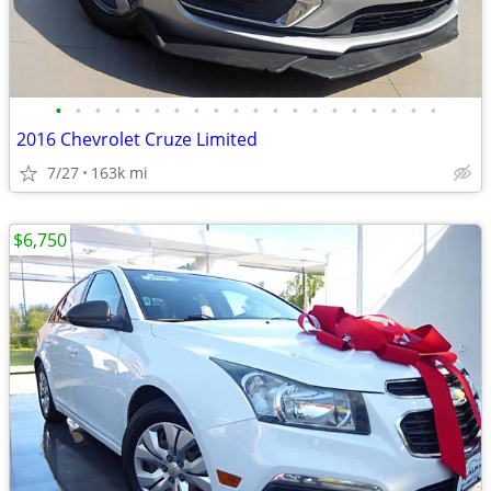
•
•
•
•
•
•
•
•
•
•
•
•
•
•
•
•
•
•
•
•
2016 Chevrolet Cruze Limited
7/27
163k mi
$6,750