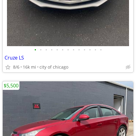
•
•
•
•
•
•
•
•
•
•
•
•
•
Cruze LS
8/6
16k mi
city of chicago
$5,500