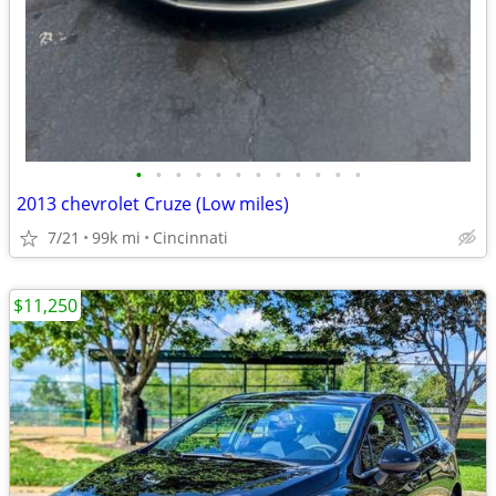
•
•
•
•
•
•
•
•
•
•
•
•
2013 chevrolet Cruze (Low miles)
7/21
99k mi
Cincinnati
$11,250