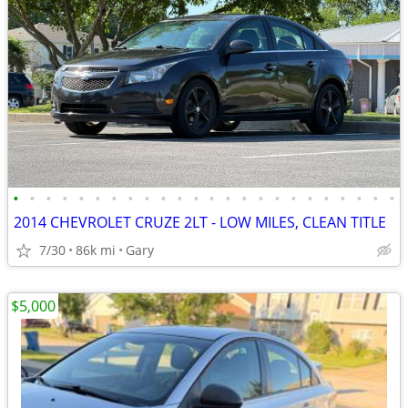
•
•
•
•
•
•
•
•
•
•
•
•
•
•
•
•
•
•
•
•
•
•
•
•
2014 CHEVROLET CRUZE 2LT - LOW MILES, CLEAN TITLE
7/30
86k mi
Gary
$5,000