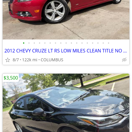
•
•
•
•
•
•
•
•
•
•
•
•
•
•
•
•
•
2012 CHEVY CRUZE LT RS LOW MILES CLEAN TITLE NO PROBLEMS
8/7
122k mi
COLUMBUS
$3,500