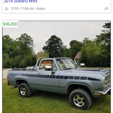
2016 Subaru WRX
7/19
116k mi
Avon
$36,000