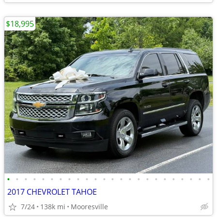
$18,995
•
•
•
•
•
•
•
•
•
•
•
•
•
•
•
•
•
•
•
•
•
•
•
•
2017 CHEVROLET TAHOE
7/24
138k mi
Mooresville