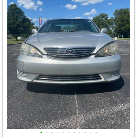
•
•
•
•
•
•
•
•
•
•
•