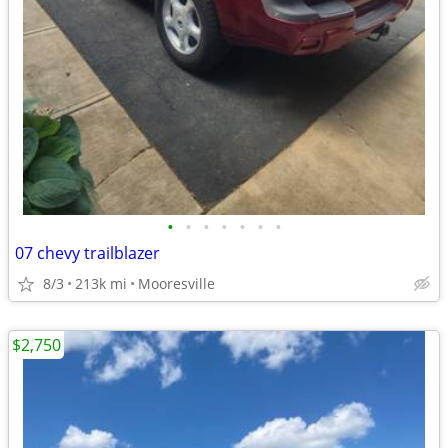
•
•
•
•
•
•
•
07 chevy trailblazer
8/3
213k mi
Mooresville
$2,750