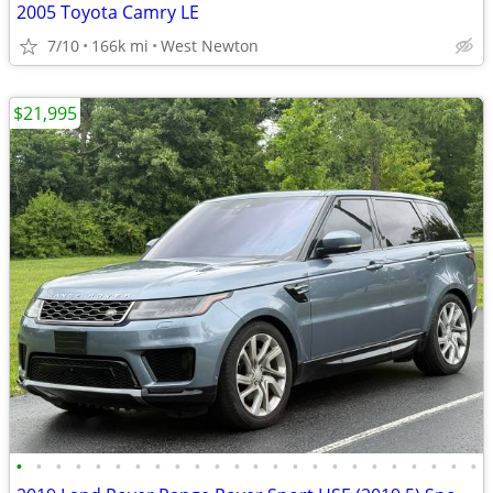
2005 Toyota Camry LE
7/10
166k mi
West Newton
$21,995
•
•
•
•
•
•
•
•
•
•
•
•
•
•
•
•
•
•
•
•
•
•
•
•