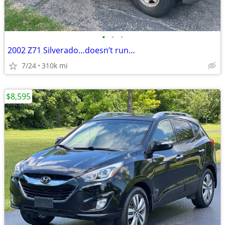
•
•
•
2002 Z71 Silverado…doesn’t run…
7/24
310k mi
$8,595