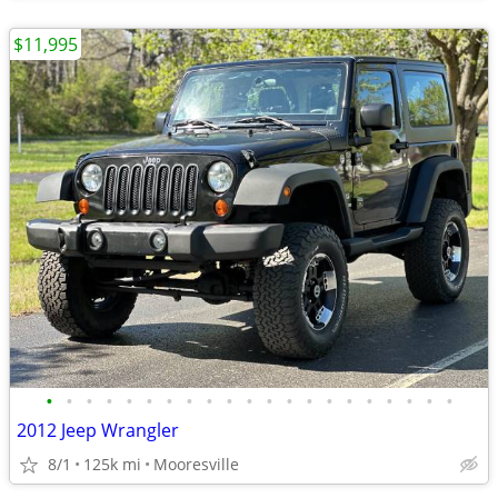
$11,995
•
•
•
•
•
•
•
•
•
•
•
•
•
•
•
•
•
•
•
•
•
2012 Jeep Wrangler
8/1
125k mi
Mooresville