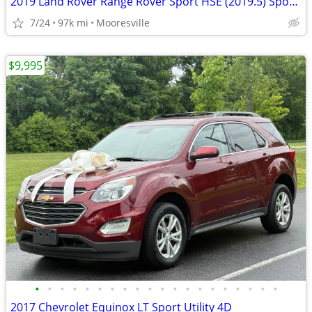
2019 Land Rover Range Rover Sport HSE (2019.5) Sport Utility 4D
7/24
97k mi
Mooresville
$9,995
•
•
•
•
•
•
•
•
•
•
•
•
•
•
•
•
•
•
•
•
2017 Chevrolet Equinox LT Sport Utility 4D