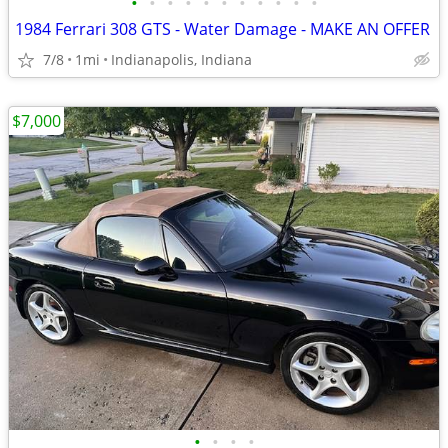
•
•
•
•
•
•
•
•
•
•
•
1984 Ferrari 308 GTS - Water Damage - MAKE AN OFFER
7/8
1mi
Indianapolis, Indiana
$7,000
•
•
•
•