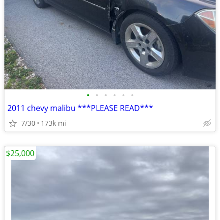
•
•
•
•
•
•
2011 chevy malibu ***PLEASE READ***
7/30
173k mi
$25,000