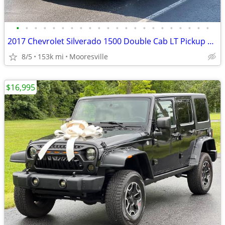
•
•
•
•
•
•
•
•
•
•
•
•
•
•
•
•
•
•
•
•
•
•
2017 Chevrolet Silverado 1500 Double Cab LT Pickup 4D 6 1/2 ft
8/5
153k mi
Mooresville
$16,995