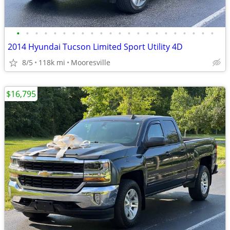
•
•
•
•
•
•
•
•
•
•
•
•
•
•
•
•
•
•
•
•
•
•
2014 Hyundai Tucson Limited Sport Utility 4D
8/5
118k mi
Mooresville
$16,795