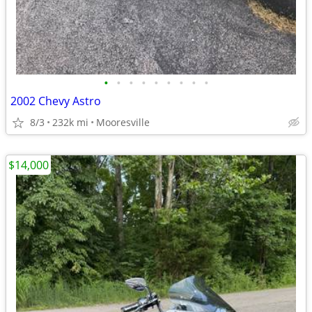
•
•
•
•
•
•
•
•
•
2002 Chevy Astro
8/3
232k mi
Mooresville
$14,000