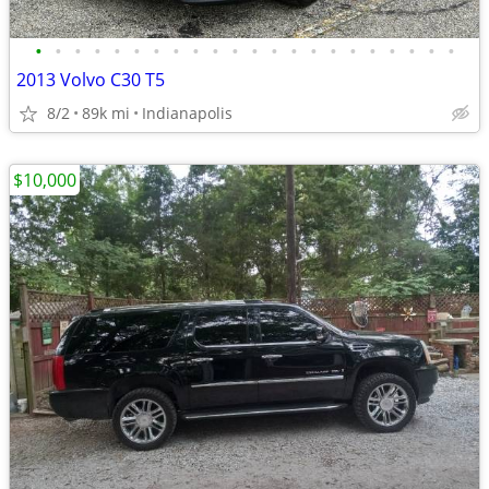
•
•
•
•
•
•
•
•
•
•
•
•
•
•
•
•
•
•
•
•
•
•
2013 Volvo C30 T5
8/2
89k mi
Indianapolis
$10,000