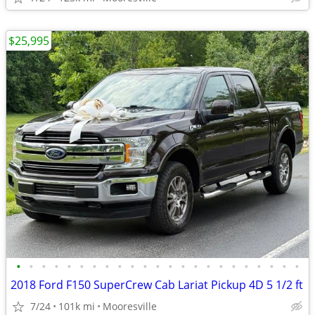
$25,995
•
•
•
•
•
•
•
•
•
•
•
•
•
•
•
•
•
•
•
•
•
•
•
2018 Ford F150 SuperCrew Cab Lariat Pickup 4D 5 1/2 ft
7/24
101k mi
Mooresville