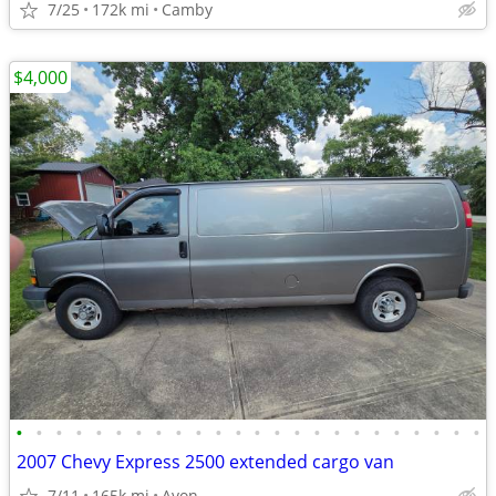
7/25
172k mi
Camby
$4,000
•
•
•
•
•
•
•
•
•
•
•
•
•
•
•
•
•
•
•
•
•
•
•
•
2007 Chevy Express 2500 extended cargo van
7/11
165k mi
Avon