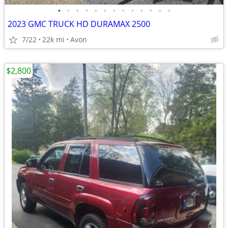
•
•
•
•
•
•
•
•
•
•
•
•
•
2023 GMC TRUCK HD DURAMAX 2500
7/22
22k mi
Avon
$2,800