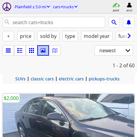
Plainfield ± 5.0 mi
cars+trucks
post
acct
+
price
sold by
type
model year
fuel
newest
1 - 2
of 60
SUVs
classic cars
electric cars
pickups-trucks
$2,000