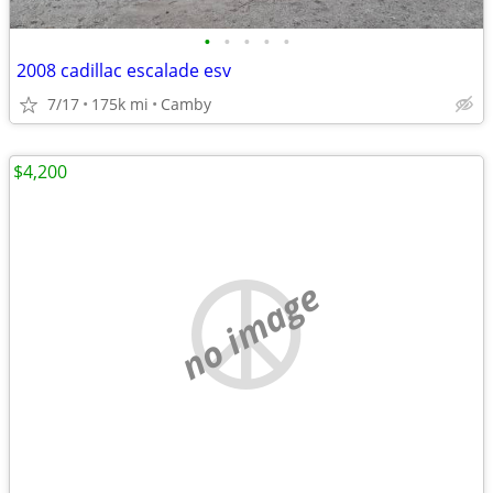
•
•
•
•
•
2008 cadillac escalade esv
7/17
175k mi
Camby
$4,200
no image