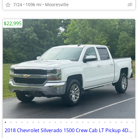
7/24
109k mi
Mooresville
$22,995
•
•
•
•
•
•
•
•
•
•
•
•
•
•
•
•
•
•
•
•
•
•
•
•
2018 Chevrolet Silverado 1500 Crew Cab LT Pickup 4D 5 3/4 ft