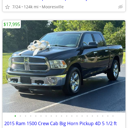
7/24
124k mi
Mooresville
$17,995
•
•
•
•
•
•
•
•
•
•
•
•
•
•
•
•
•
•
•
•
2015 Ram 1500 Crew Cab Big Horn Pickup 4D 5 1/2 ft