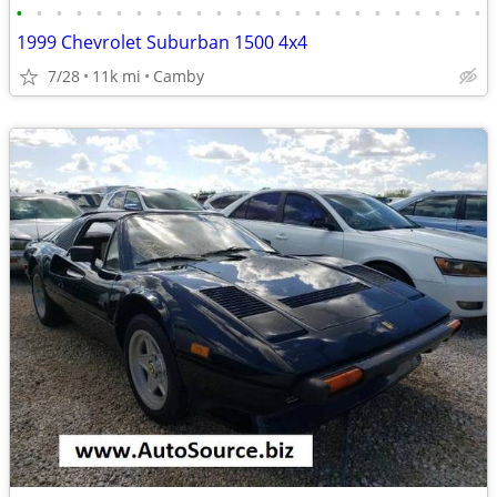
•
•
•
•
•
•
•
•
•
•
•
•
•
•
•
•
•
•
•
•
•
•
•
•
1999 Chevrolet Suburban 1500 4x4
7/28
11k mi
Camby