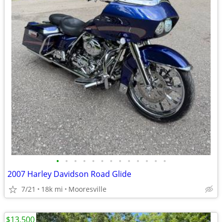
•
•
•
•
•
•
•
•
•
•
•
•
•
2007 Harley Davidson Road Glide
7/21
18k mi
Mooresville
$13,500