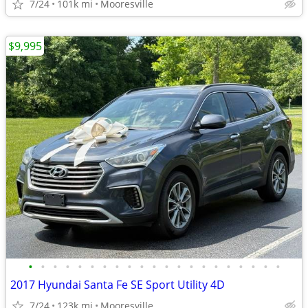
7/24
101k mi
Mooresville
$9,995
•
•
•
•
•
•
•
•
•
•
•
•
•
•
•
•
•
•
•
•
•
2017 Hyundai Santa Fe SE Sport Utility 4D
7/24
123k mi
Mooresville