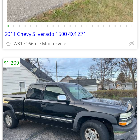
•
•
•
•
•
•
•
•
•
•
•
•
•
•
•
•
•
•
•
•
•
•
•
2011 Chevy Silverado 1500 4X4 Z71
7/31
166mi
Mooresville
$1,200