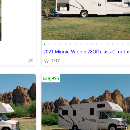
•
•
•
•
•
•
•
•
•
•
•
•
•
•
•
•
•
2021 Minnie-Winnie 28QR class-C mot
7/17
$28,995