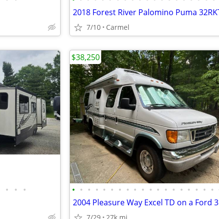
7/10
Carmel
$38,250
•
•
•
•
•
•
•
•
•
•
•
•
•
•
•
•
•
•
•
•
•
•
7/29
27k mi