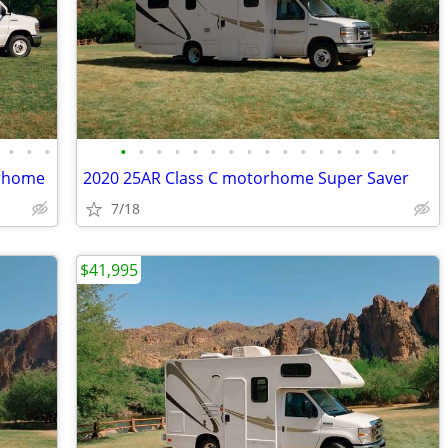
•
•
•
•
•
•
•
•
•
•
•
•
•
•
•
•
•
•
•
orhome
2020 25AR Class C motorhome Super Saver
7/18
$41,995