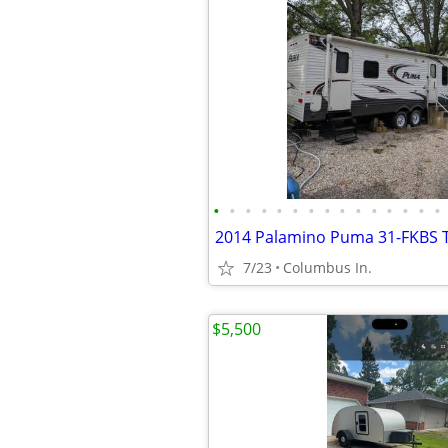
•
•
•
•
•
•
•
•
•
•
•
•
•
•
•
2014 Palamino Puma 31-FKBS Tr
7/23
Columbus In.
$5,500