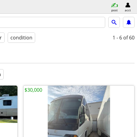
post
acct
r
condition
1 - 6
of 60
a
$30,000