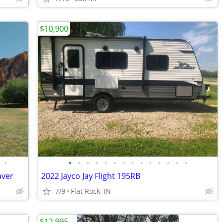
$10,900
•
•
•
•
•
•
•
•
•
•
•
•
•
•
•
aver
2022 Jayco Jay Flight 195RB
7/9
Flat Rock, IN
$12,995