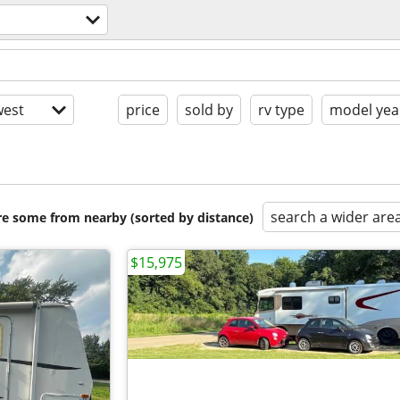
est
price
sold by
rv type
model yea
search a wider are
are some from nearby (sorted by distance)
$15,975