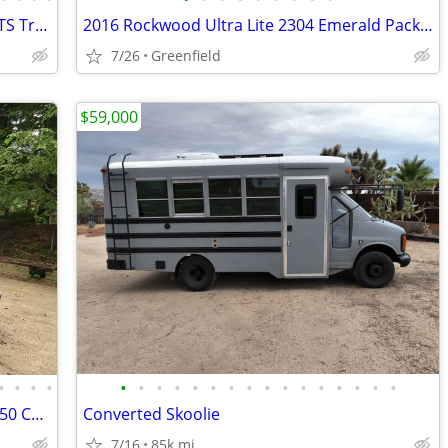
2018 Forest River Palomino Puma 32RKTS Travel Trailer accepting offers
2016 Rockwood Ultra Lite 2304 Emerald Package
7/26
Greenfield
$59,000
•
•
•
•
•
•
•
•
•
•
•
•
•
•
•
•
•
•
•
•
2004 Pleasure Way Excel TD on a Ford 350 Chassis
Converted Skoolie
7/16
85k mi