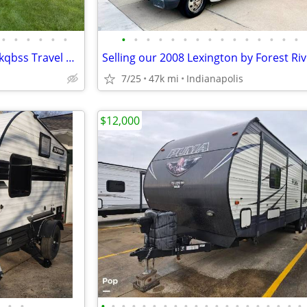
•
•
•
•
•
•
•
•
•
•
•
•
•
•
•
•
•
•
•
•
•
2020 Forest River Wildwood 30kqbss Travel Trailer
7/25
47k mi
Indianapolis
$12,000
•
•
•
•
•
•
•
•
•
•
•
•
•
•
•
•
•
•
•
•
•
•