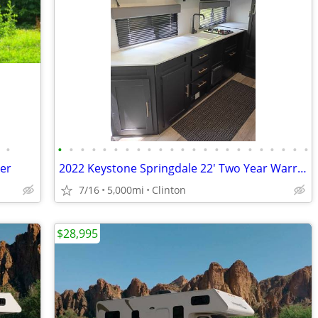
•
•
•
•
•
•
•
•
•
•
•
•
•
•
•
•
•
•
•
•
•
•
•
•
ler
2022 Keystone Springdale 22' Two Year Warranty
7/16
5,000mi
Clinton
$28,995