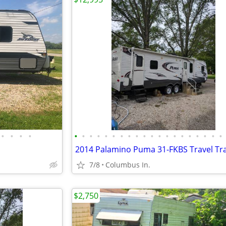
•
•
•
•
•
•
•
•
•
•
•
•
•
•
•
•
•
•
•
•
•
•
•
•
2014 Palamino Puma 31-FKBS Travel Tra
7/8
Columbus In.
$2,750