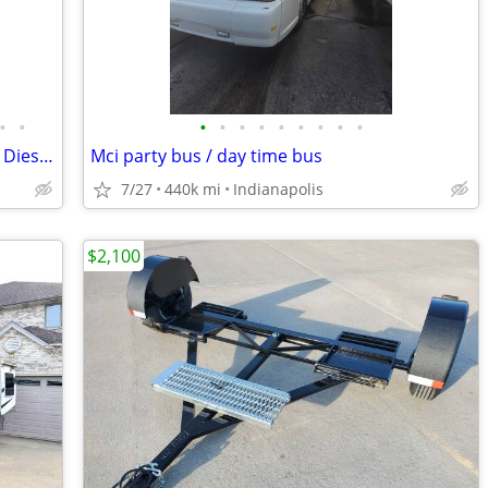
•
•
•
•
•
•
•
•
•
•
•
1999 Holiday Rambler Endeavor Class A Diesel Pusher loaded RV
Mci party bus / day time bus
7/27
440k mi
Indianapolis
$2,100