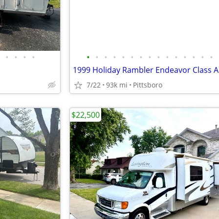
•
•
•
•
•
•
•
•
•
•
•
•
•
•
•
•
•
•
•
7/22
93k mi
Pittsboro
$22,500