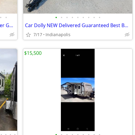
•
•
•
•
•
•
•
•
•
•
•
Selling our 2008 Lexington by Forest River GTS Class B+
Car Dolly NEW Delivered Guaranteed Best Built for the Money in U.S.!
7/17
Indianapolis
$15,500
•
•
•
•
•
•
•
•
•
•
•
•
•