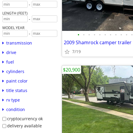
-
LENGTH (FEET)
-
MODEL YEAR
-
•
•
•
•
•
•
•
•
•
•
•
2009 Shamrock camper trailer
transmission
7/19
drive
fuel
$20,900
cylinders
paint color
title status
rv type
condition
cryptocurrency ok
delivery available