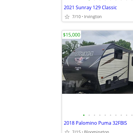
2021 Sunray 129 Classic
7/10
Irvington
$15,000
•
•
•
•
•
•
•
•
•
•
2018 Palomino Puma 32FBIS
7/15
Bloomington