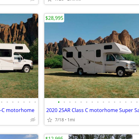
$28,995
•
•
•
•
•
•
•
•
•
•
•
•
•
•
•
•
•
•
•
•
•
•
ss-C motorhome
2020 25AR Class C motorhome Super S
7/18
1mi
$12,995