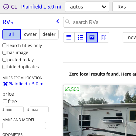
CL
Plainfield ± 5.0 mi
autos
RVs
RVs
all
owner
dealer
new
search titles only
has image
posted today
hide duplicates
Zero local results found. Here 
MILES FROM LOCATION
Plainfield ± 5.0 mi
$5,500
price
free
$
– $
MAKE AND MODEL
ODOMETER