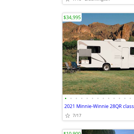
$34,995
•
•
•
•
•
•
•
•
•
•
•
•
•
2021 Minnie-Winnie 28QR cla
7/17
$10,900