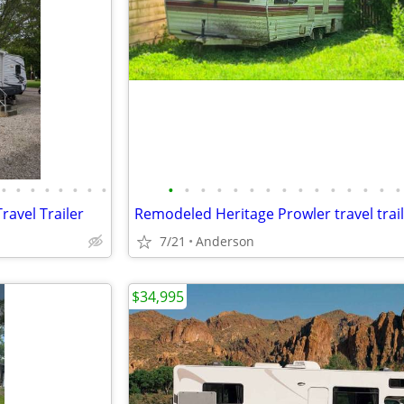
•
•
•
•
•
•
•
•
•
•
•
•
•
•
•
•
•
•
•
•
•
•
•
avel Trailer
Remodeled Heritage Prowler travel trai
7/21
Anderson
$34,995