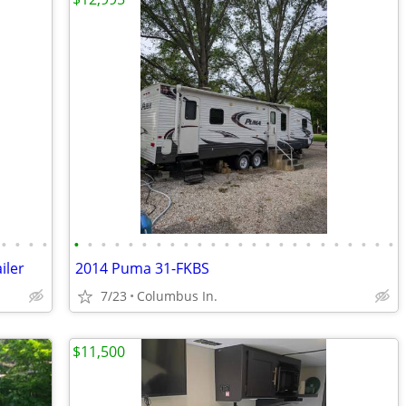
•
•
•
•
•
•
•
•
•
•
•
•
•
•
•
•
•
•
•
•
•
•
•
•
•
•
•
•
iler
2014 Puma 31-FKBS
7/23
Columbus In.
$11,500