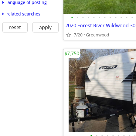
language of posting
related searches
•
•
•
•
•
•
•
•
•
•
•
•
reset
apply
7/20
Greenwood
$7,750
•
•
•
•
•
•
•
•
•