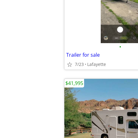
•
Trailer for sale
7/23
Lafayette
$41,995