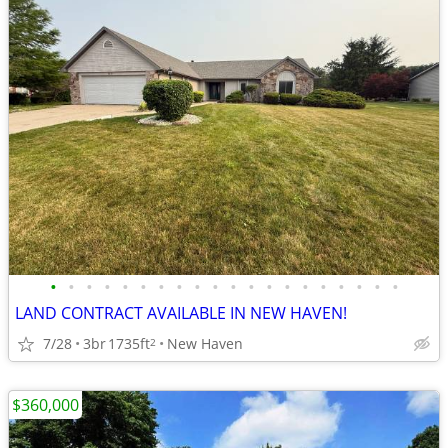
•
•
•
•
•
•
•
•
•
•
•
•
•
•
•
•
•
•
•
•
LAND CONTRACT AVAILABLE IN NEW HAVEN!
7/28
3br
1735ft
New Haven
2
$360,000