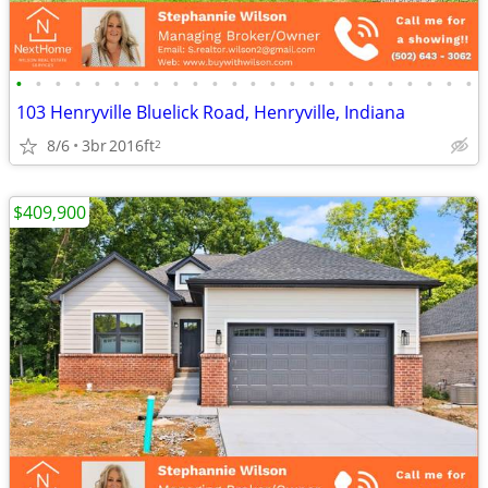
•
•
•
•
•
•
•
•
•
•
•
•
•
•
•
•
•
•
•
•
•
•
•
•
103 Henryville Bluelick Road, Henryville, Indiana
8/6
3br
2016ft
2
$409,900