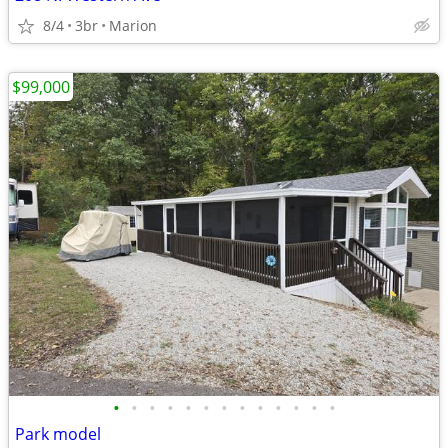
8/4
3br
Marion
$99,000
•
•
•
•
•
•
•
•
•
•
•
•
•
Park model