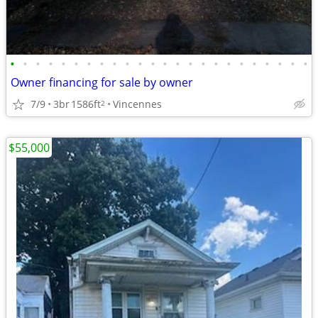
•
•
•
•
•
•
•
•
•
•
•
•
•
•
•
•
•
•
•
•
•
•
•
•
Owner financing for sale by owner
7/9
3br
1586ft
Vincennes
2
$55,000