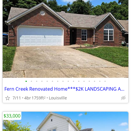
•
•
•
•
•
•
•
•
•
•
•
•
•
•
•
•
Fern Creek Renovated Home***$2K LANDSCAPING ALLOWANCE***
7/11
4br
1759ft
Louisville
2
$33,000