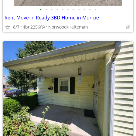
•
•
•
•
•
•
•
•
•
•
•
Rent Move-In Ready 3BD Home in Muncie
8/7
4br
2256ft
Norwood/Halteman
2