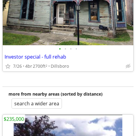
•
•
•
•
Investor special - full rehab
7/26
4br
2700ft
Dillsboro
2
more from nearby areas (sorted by distance)
search a wider area
$235,000