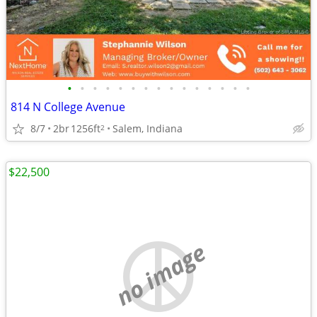
•
•
•
•
•
•
•
•
•
•
•
•
•
•
•
814 N College Avenue
8/7
2br
1256ft
Salem, Indiana
2
$22,500
no image