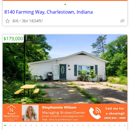
•
8140 Farming Way, Charlestown, Indiana
8/6
3br
1834ft
2
$179,000
•
•
•
•
•
•
•
•
•
•
•
•
•
•
•
•
•
•
•
•
•
•
•
•