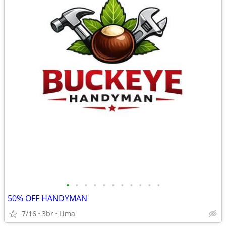
•
•
•
•
•
•
•
•
•
•
•
50% OFF HANDYMAN
7/16
3br
Lima