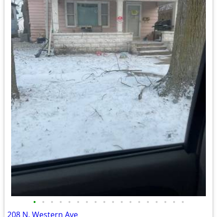
•
•
•
•
•
•
•
•
•
•
•
•
•
•
•
•
•
•
208 N. Western Ave