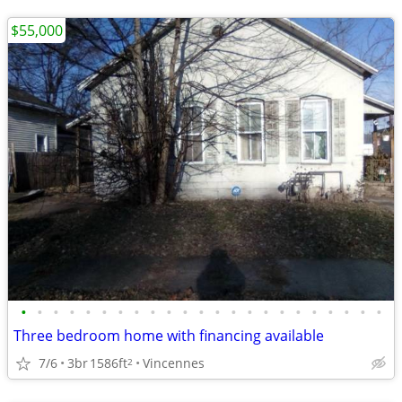
$55,000
•
•
•
•
•
•
•
•
•
•
•
•
•
•
•
•
•
•
•
•
•
•
•
Three bedroom home with financing available
7/6
3br
1586ft
Vincennes
2