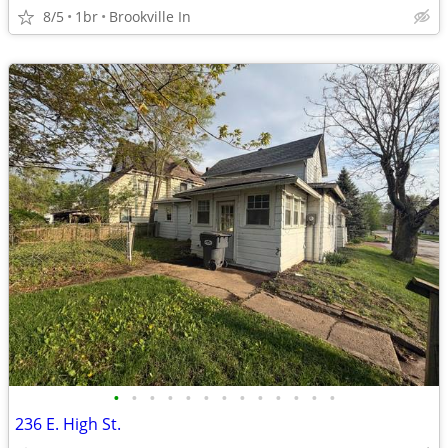
8/5
1br
Brookville In
•
•
•
•
•
•
•
•
•
•
•
•
•
236 E. High St.