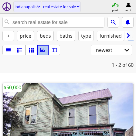
indianapolis
real estate for sale
post
acct
+
price
beds
baths
type
furnished
la
newest
1 - 2
of 60
$50,000