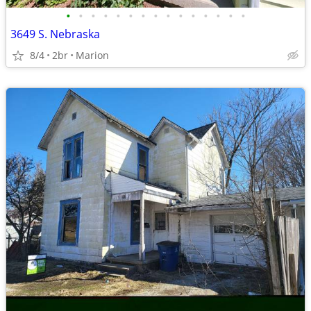
•
•
•
•
•
•
•
•
•
•
•
•
•
•
•
3649 S. Nebraska
8/4
2br
Marion