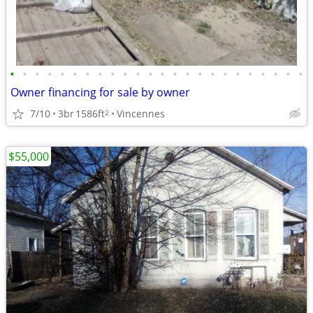
•
•
•
•
•
•
•
•
•
•
•
•
•
•
•
•
•
•
•
•
•
•
•
•
Owner financing for sale by owner
7/10
3br
1586ft
Vincennes
2
$55,000