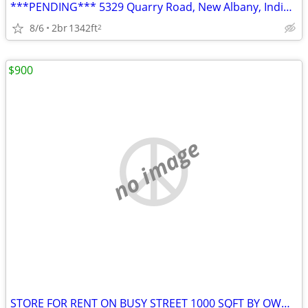
***PENDING*** 5329 Quarry Road, New Albany, Indiana
8/6
2br
1342ft
2
$900
no image
STORE FOR RENT ON BUSY STREET 1000 SQFT BY OWNER