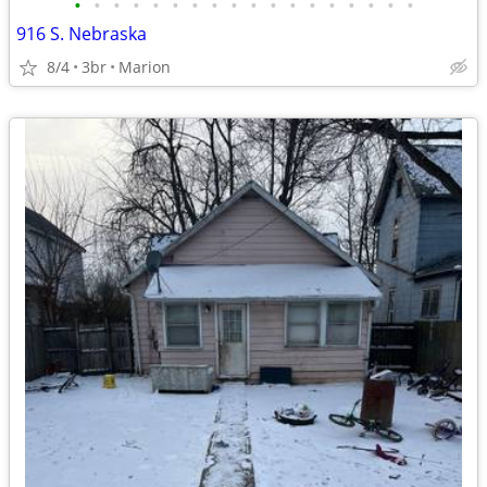
•
•
•
•
•
•
•
•
•
•
•
•
•
•
•
•
•
•
916 S. Nebraska
8/4
3br
Marion