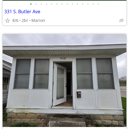
•
•
•
•
•
•
•
•
•
•
•
•
•
•
331 S. Butler Ave
8/6
2br
Marion