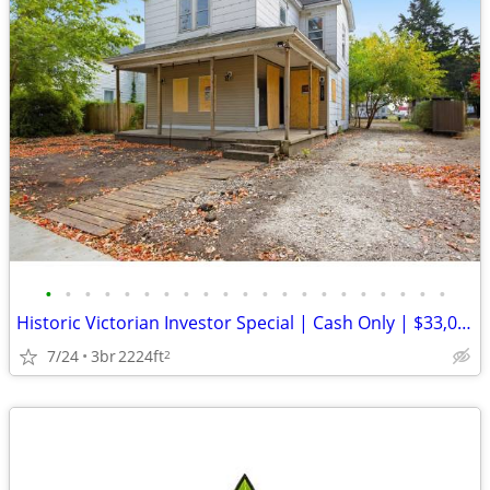
•
•
•
•
•
•
•
•
•
•
•
•
•
•
•
•
•
•
•
•
•
Historic Victorian Investor Special | Cash Only | $33,000
7/24
3br
2224ft
2