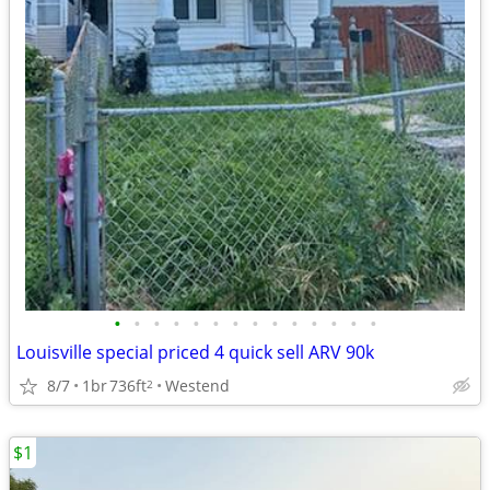
•
•
•
•
•
•
•
•
•
•
•
•
•
•
Louisville special priced 4 quick sell ARV 90k
8/7
1br
736ft
Westend
2
$1