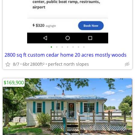
•
•
•
•
•
•
•
2800 sq ft custom cedar home 20 acres mostly woods
8/7
6br
2800ft
perfect north slopes
2
$169,900