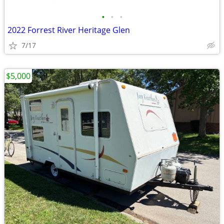
•
•
•
2022 Forrest River Heritage Glen
7/17
$5,000