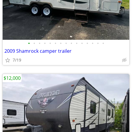
•
•
•
•
•
•
•
•
•
•
•
•
•
•
•
2009 Shamrock camper trailer
7/19
$12,000