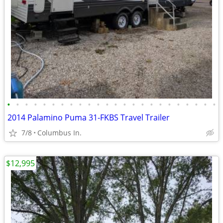
•
•
•
•
•
•
•
•
•
•
•
•
•
•
•
•
•
•
•
•
•
•
•
•
2014 Palamino Puma 31-FKBS Travel Trailer
7/8
Columbus In.
$12,995