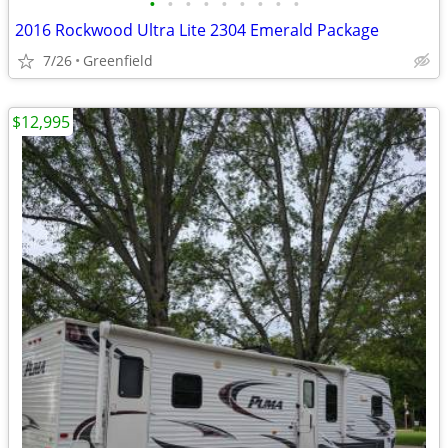
•
•
•
•
•
•
•
•
•
2016 Rockwood Ultra Lite 2304 Emerald Package
7/26
Greenfield
$12,995