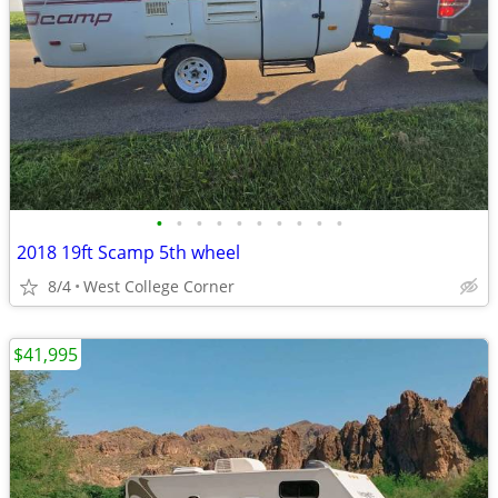
•
•
•
•
•
•
•
•
•
•
2018 19ft Scamp 5th wheel
8/4
West College Corner
$41,995