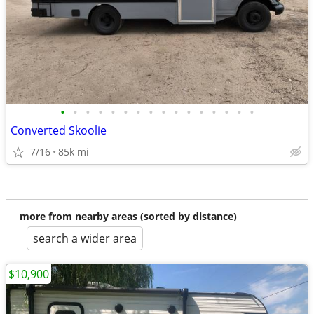
•
•
•
•
•
•
•
•
•
•
•
•
•
•
•
•
Converted Skoolie
7/16
85k mi
more from nearby areas (sorted by distance)
search a wider area
$10,900