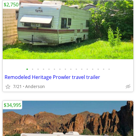
$2,750
•
•
•
•
•
•
•
•
•
•
•
•
•
•
•
•
Remodeled Heritage Prowler travel trailer
7/21
Anderson
$34,995