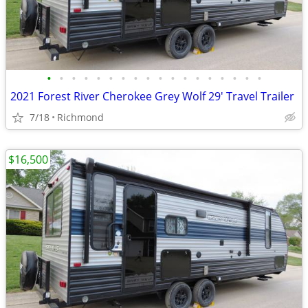
•
•
•
•
•
•
•
•
•
•
•
•
•
•
•
•
•
•
2021 Forest River Cherokee Grey Wolf 29' Travel Trailer
7/18
Richmond
$16,500