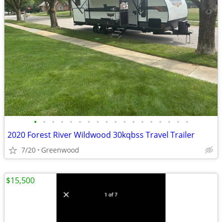
•
•
•
•
•
•
•
•
•
•
•
•
•
•
•
•
•
•
2020 Forest River Wildwood 30kqbss Travel Trailer
7/20
Greenwood
$15,500