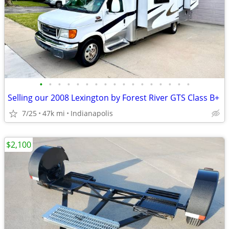
•
•
•
•
•
•
•
•
•
•
•
•
•
•
•
•
•
Selling our 2008 Lexington by Forest River GTS Class B+
7/25
47k mi
Indianapolis
$2,100