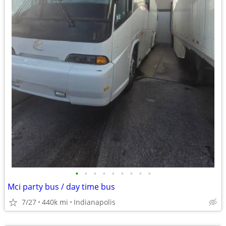
•
•
•
•
•
•
•
•
•
Mci party bus / day time bus
7/27
440k mi
Indianapolis