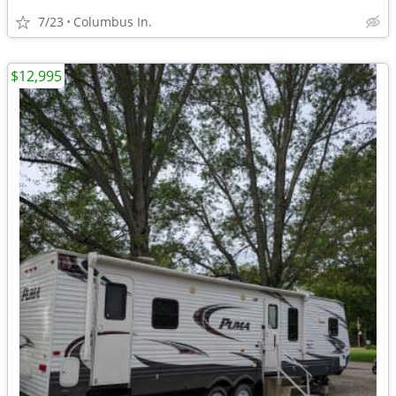
7/23
Columbus In.
$12,995