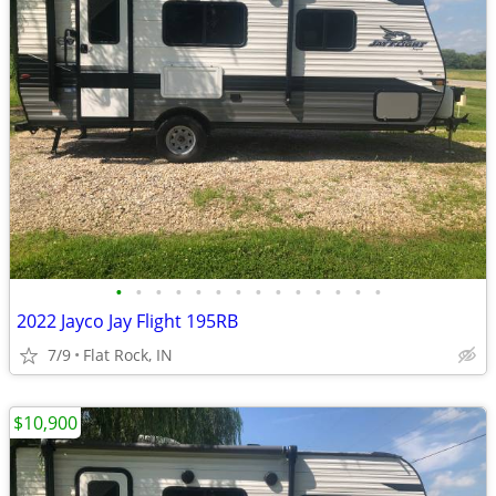
•
•
•
•
•
•
•
•
•
•
•
•
•
•
2022 Jayco Jay Flight 195RB
7/9
Flat Rock, IN
$10,900