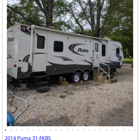
•
•
•
•
•
•
•
•
•
•
•
•
•
•
•
•
•
•
•
•
•
•
•
•
2014 Puma 31-FKBS