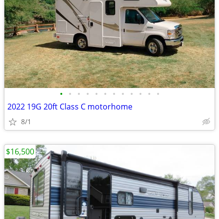
•
•
•
•
•
•
•
•
•
•
•
•
2022 19G 20ft Class C motorhome
8/1
$16,500