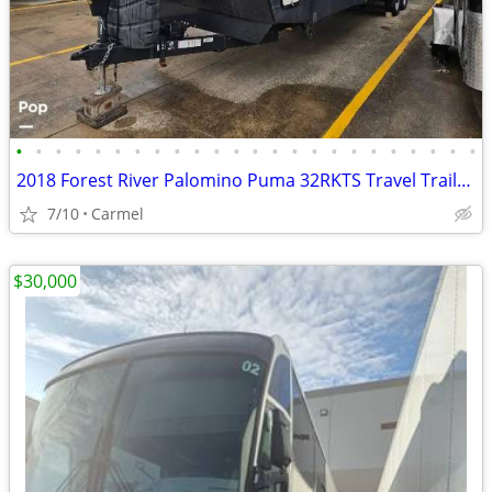
•
•
•
•
•
•
•
•
•
•
•
•
•
•
•
•
•
•
•
•
•
•
•
•
2018 Forest River Palomino Puma 32RKTS Travel Trailer accepting offers
7/10
Carmel
$30,000