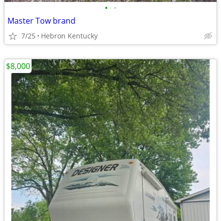
•
•
Master Tow brand
7/25
Hebron Kentucky
$8,000