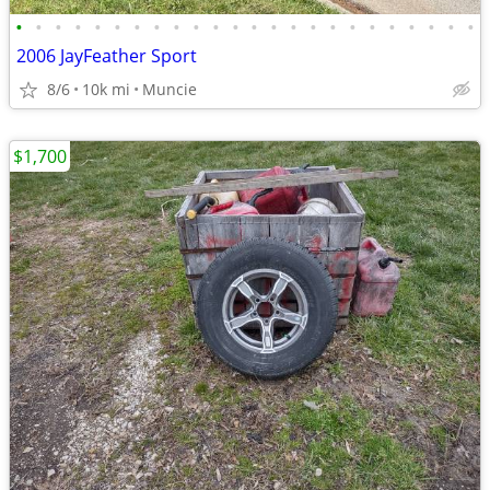
•
•
•
•
•
•
•
•
•
•
•
•
•
•
•
•
•
•
•
•
•
•
•
•
2006 JayFeather Sport
8/6
10k mi
Muncie
$1,700