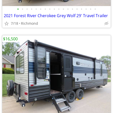
•
•
•
•
•
•
•
•
•
•
•
•
•
•
•
•
•
•
2021 Forest River Cherokee Grey Wolf 29' Travel Trailer
7/18
Richmond
$16,500