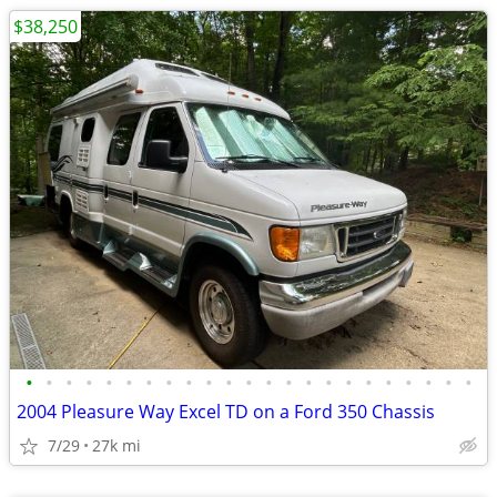
$38,250
•
•
•
•
•
•
•
•
•
•
•
•
•
•
•
•
•
•
•
•
•
•
•
2004 Pleasure Way Excel TD on a Ford 350 Chassis
7/29
27k mi