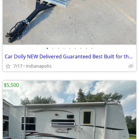
•
•
•
•
•
•
•
•
•
Car Dolly NEW Delivered Guaranteed Best Built for the Money in U.S.!
7/17
Indianapolis
$5,500