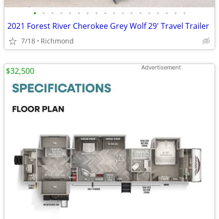
•
•
•
•
•
•
•
•
•
•
•
•
•
•
•
•
•
•
2021 Forest River Cherokee Grey Wolf 29' Travel Trailer
7/18
Richmond
$32,500