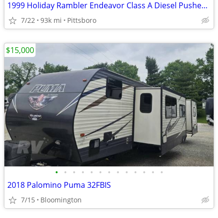
1999 Holiday Rambler Endeavor Class A Diesel Pusher loaded RV
7/22
93k mi
Pittsboro
$15,000
•
•
•
•
•
•
•
•
•
•
•
•
•
2018 Palomino Puma 32FBIS
7/15
Bloomington