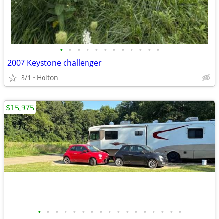
•
•
•
•
•
•
•
•
•
•
•
•
2007 Keystone challenger
8/1
Holton
$15,975
•
•
•
•
•
•
•
•
•
•
•
•
•
•
•
•
•