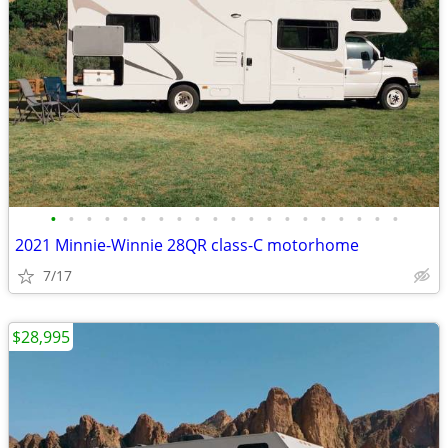
•
•
•
•
•
•
•
•
•
•
•
•
•
•
•
•
•
•
•
•
2021 Minnie-Winnie 28QR class-C motorhome
7/17
$28,995