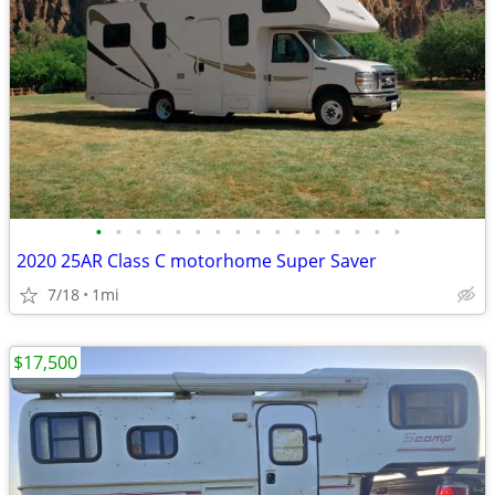
•
•
•
•
•
•
•
•
•
•
•
•
•
•
•
•
2020 25AR Class C motorhome Super Saver
7/18
1mi
$17,500