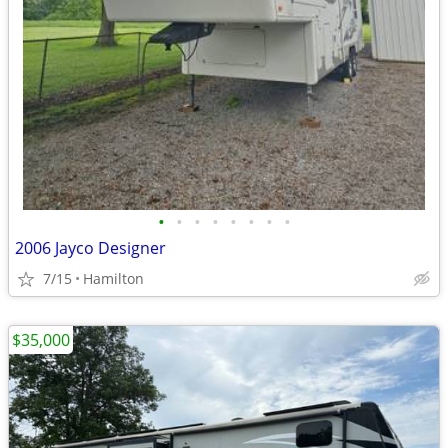
•
•
•
•
•
•
•
•
2006 Jayco Designer
7/15
Hamilton
$35,000