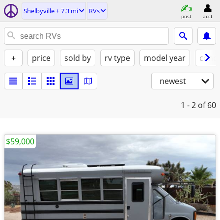
Shelbyville ± 7.3 mi
RVs
post
acct
+
price
sold by
rv type
model year
condi
newest
1 - 2
of 60
$59,000