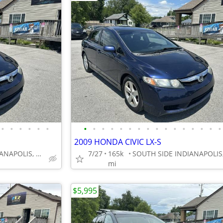
•
•
•
•
•
•
•
•
•
•
•
•
•
•
•
•
•
•
•
•
•
•
2009 HONDA CIVIC LX-S
SOUTH SIDE INDIANAPOLIS, GREENWOOD
7/27
165k
mi
$5,995