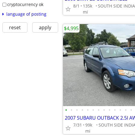
cryptocurrency ok
8/1
135k
mi
language of posting
reset
apply
$4,995
•
•
•
•
•
•
•
•
•
•
•
•
•
2007 SUBARU OUTBACK 2.5I 
7/31
99k
mi