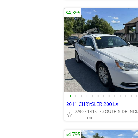
$4,395
•
•
•
•
•
•
•
•
•
•
•
•
•
2011 CHRYSLER 200 LX
7/30
141k
mi
$4,795