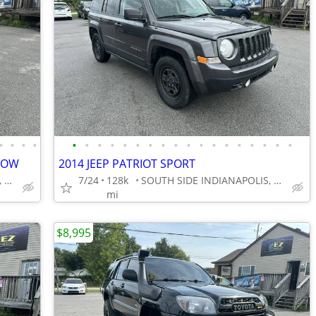
•
•
•
•
•
•
•
•
•
•
•
•
•
•
•
•
•
•
•
•
•
•
 ROW
2014 JEEP PATRIOT SPORT
SOUTH SIDE INDIANAPOLIS, GREENWOOD
7/24
128k
SOUTH SIDE INDIANAPOLIS, GREENWOOD
mi
$8,995