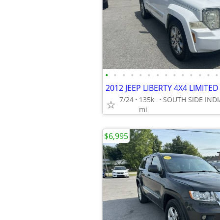
•
•
•
•
•
•
•
•
•
•
•
•
•
•
2012 JEEP LIBERTY 4X4 LIMITED
7/24
135k
mi
$6,995