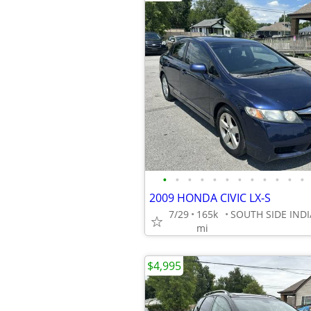
•
•
•
•
•
•
•
•
•
•
•
•
2009 HONDA CIVIC LX-S
7/29
165k
mi
$4,995