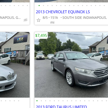
•
•
•
•
•
•
•
•
•
•
•
•
•
•
•
•
•
•
•
•
•
•
•
2013 CHEVROLET EQUINOX LS
SOUTH SIDE INDIANAPOLIS, GREENWOOD
8/5
151k
mi
$7,495
•
•
•
•
•
•
•
•
•
•
•
•
•
•
•
•
•
•
•
•
•
•
2013 FORD TAURUS LIMITED