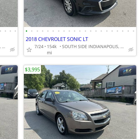
•
•
•
•
•
•
•
•
•
•
•
•
•
•
•
•
•
•
•
•
•
•
•
•
•
2018 CHEVROLET SONIC LT
SOUTH SIDE INDIANAPOLIS, GREENWOOD
7/24
154k
SOUTH SIDE INDIANAPOLIS, GREENWOOD
mi
$3,995