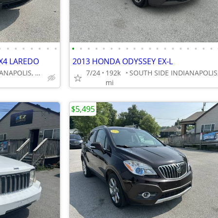
•
•
•
•
•
•
•
•
•
•
•
•
•
•
•
•
•
•
•
•
•
•
•
•
•
•
•
X4 LAREDO
2013 HONDA ODYSSEY EX-L
SOUTH SIDE INDIANAPOLIS, GREENWOOD
7/24
192k
mi
$5,495