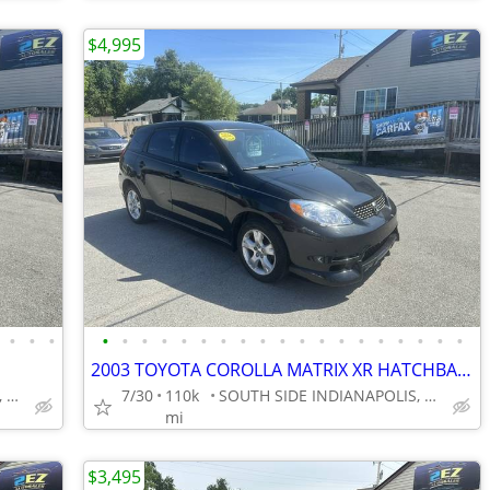
$4,995
•
•
•
•
•
•
•
•
•
•
•
•
•
•
•
•
•
•
•
•
•
•
2003 TOYOTA COROLLA MATRIX XR HATCHBACK
SOUTH SIDE INDIANAPOLIS, GREENWOOD
7/30
110k
SOUTH SIDE INDIANAPOLIS, GREENWOOD
mi
$3,495