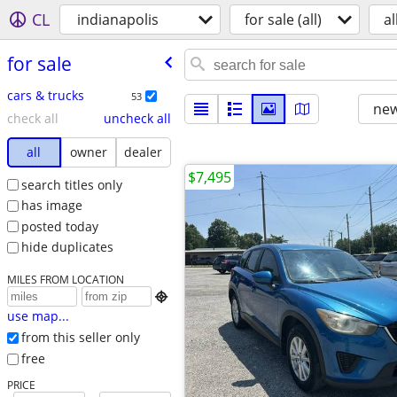
CL
indianapolis
for sale (all)
al
for sale
cars & trucks
53
new
check all
uncheck all
all
owner
dealer
$7,495
search titles only
has image
posted today
hide duplicates
MILES FROM LOCATION

use map...
from this seller only
free
PRICE