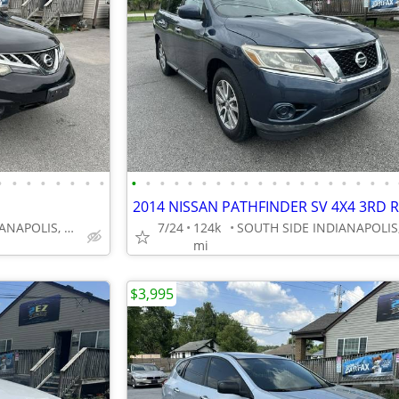
•
•
•
•
•
•
•
•
•
•
•
•
•
•
•
•
•
•
•
•
•
•
•
•
•
•
•
2014 NISSAN PATHFINDER SV 4X4 3RD
SOUTH SIDE INDIANAPOLIS, GREENWOOD
7/24
124k
mi
$3,995