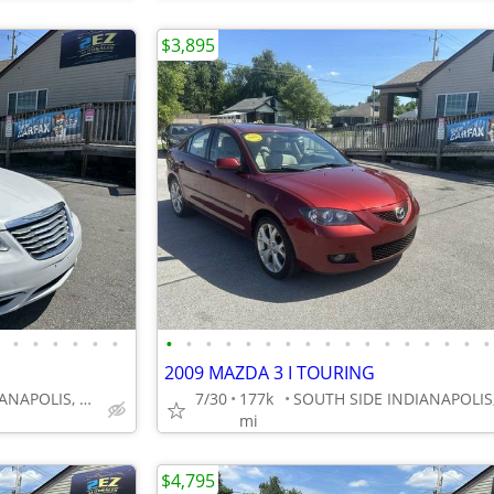
$3,895
•
•
•
•
•
•
•
•
•
•
•
•
•
•
•
•
•
•
•
•
•
•
•
2009 MAZDA 3 I TOURING
SOUTH SIDE INDIANAPOLIS, GREENWOOD
7/30
177k
mi
$4,795