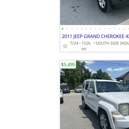
•
•
•
•
•
•
•
•
•
•
•
•
•
•
2011 JEEP GRAND CHEROKEE 4
7/24
152k
mi
$5,495