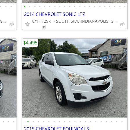
•
•
•
•
•
•
•
•
•
•
•
•
•
•
•
•
•
•
•
•
•
•
•
•
2014 CHEVROLET SONIC LTZ
SOUTH SIDE INDIANAPOLIS, GREENWOOD
8/1
129k
SOUTH SIDE INDIANAPOLIS, GREENWOOD
mi
$4,495
•
•
•
•
•
•
•
•
•
•
•
•
•
•
•
•
•
•
•
•
•
•
2015 CHEVROLET EQUINOX LS