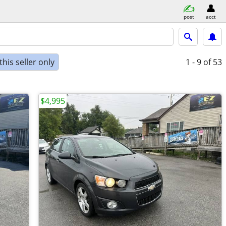
post
acct
his seller only
1 - 9
of 53
$4,995