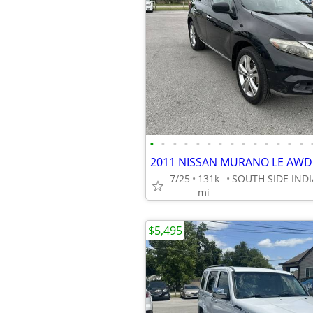
•
•
•
•
•
•
•
•
•
•
•
•
•
•
2011 NISSAN MURANO LE AWD
7/25
131k
mi
$5,495