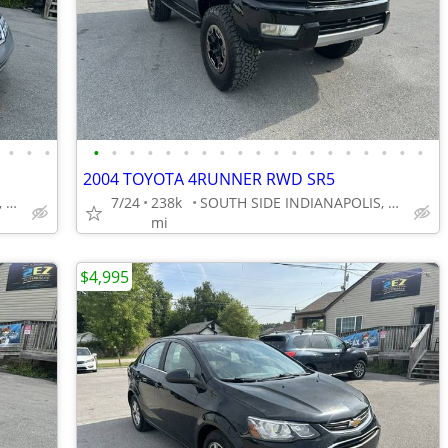
•
•
•
•
•
•
•
•
•
•
•
•
•
•
•
•
•
•
•
•
•
•
2004 TOYOTA 4RUNNER RWD SR5
SOUTH SIDE INDIANAPOLIS, GREENWOOD
7/24
238k
SOUTH SIDE INDIANAPOLIS, GREENWOOD
mi
$4,995