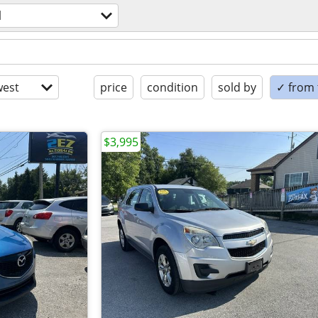
l
est
price
condition
sold by
✓ from t
$3,995