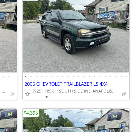
•
•
•
•
•
•
•
•
•
•
•
•
•
•
•
•
•
•
•
•
•
•
2006 CHEVROLET TRAILBLAZER LS 4X4
SOUTH SIDE INDIANAPOLIS, GREENWOOD
7/25
189k
SOUTH SIDE INDIANAPOLIS, GREENWOOD
mi
$4,395