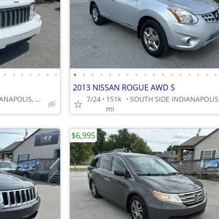
•
•
•
•
•
•
•
•
•
•
•
•
•
•
•
•
•
•
•
•
•
•
•
•
2013 NISSAN ROGUE AWD S
SOUTH SIDE INDIANAPOLIS, GREENWOOD
7/24
151k
mi
$6,995