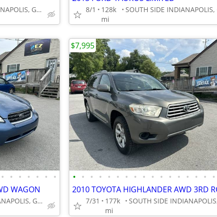
SOUTH SIDE INDIANAPOLIS, GREENWOOD
8/1
128k
mi
$7,995
•
•
•
•
•
•
•
•
•
•
•
•
•
•
•
•
•
•
•
•
•
•
•
•
AWD WAGON
2010 TOYOTA HIGHLANDER AWD 3RD 
SOUTH SIDE INDIANAPOLIS, GREENWOOD
7/31
177k
mi