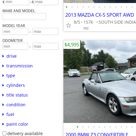
-
$
$
•
•
•
•
•
•
•
•
•
•
•
•
•
MAKE AND MODEL
2013 MAZDA CX-5 SPORT AWD
8/5
157k
MODEL YEAR
mi
-
ODOMETER
$4,995
-
drive
transmission
type
cylinders
title status
condition
fuel
paint color
•
•
•
•
•
•
•
•
•
•
•
delivery available
2000 BMW Z3 CONVERTIBLE