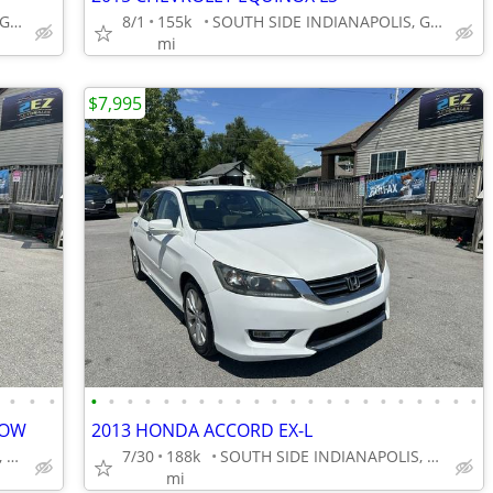
SOUTH SIDE INDIANAPOLIS, GREENWOOD
8/1
155k
SOUTH SIDE INDIANAPOLIS, GREENWOOD
mi
$7,995
•
•
•
•
•
•
•
•
•
•
•
•
•
•
•
•
•
•
•
•
•
•
•
•
•
ROW
2013 HONDA ACCORD EX-L
SOUTH SIDE INDIANAPOLIS, GREENWOOD
7/30
188k
SOUTH SIDE INDIANAPOLIS, GREENWOOD
mi