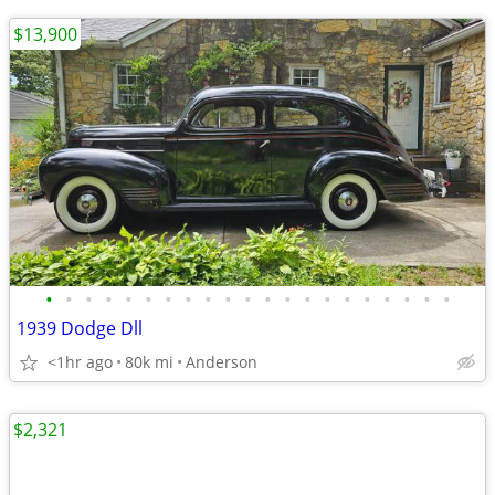
$13,900
•
•
•
•
•
•
•
•
•
•
•
•
•
•
•
•
•
•
•
•
•
1939 Dodge Dll
<1hr ago
80k mi
Anderson
$2,321