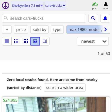
Shelbyville ± 7.3 mi
cars+trucks
post
acct
+
price
sold by
type
max 1980 model year
newest
1
of 60
Zero local results found. Here are some from nearby
search a wider area
(sorted by distance)
$24,995