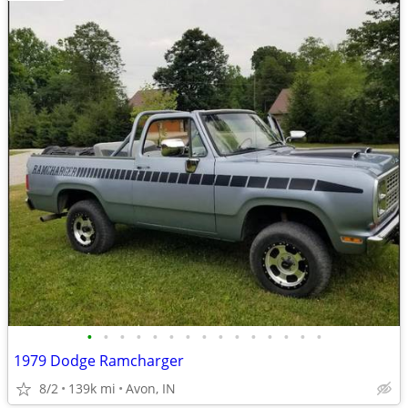
•
•
•
•
•
•
•
•
•
•
•
•
•
•
•
1979 Dodge Ramcharger
8/2
139k mi
Avon, IN