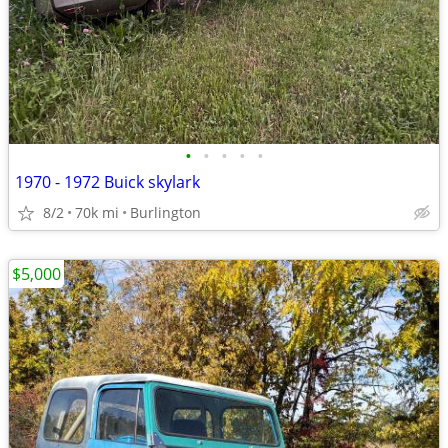
•
•
•
•
•
1970 - 1972 Buick skylark
8/2
70k mi
Burlington
$5,000