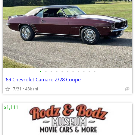
•
•
•
•
•
•
•
•
•
•
•
'69 Chevrolet Camaro Z/28 Coupe
7/31
43k mi
$1,111