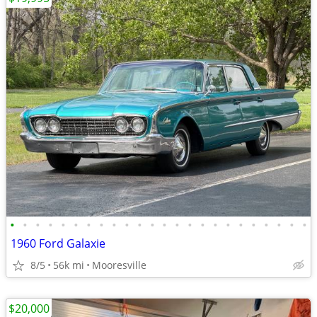
•
•
•
•
•
•
•
•
•
•
•
•
•
•
•
•
•
•
•
•
•
•
•
•
1960 Ford Galaxie
8/5
56k mi
Mooresville
$20,000