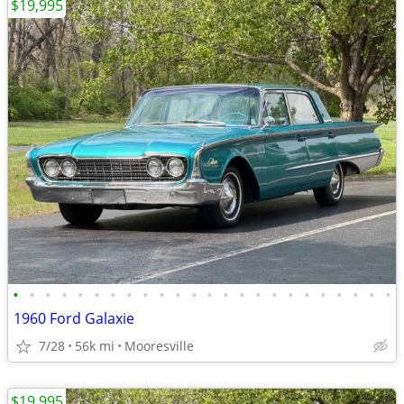
$19,995
•
•
•
•
•
•
•
•
•
•
•
•
•
•
•
•
•
•
•
•
•
•
•
•
1960 Ford Galaxie
7/28
56k mi
Mooresville
$19,995