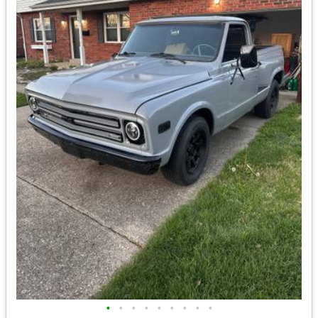
•
•
•
•
•
•
•
•
•