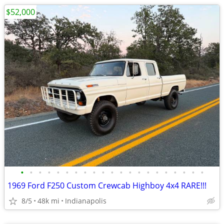
$52,000
•
•
•
•
•
•
•
•
•
•
•
•
•
•
•
•
•
•
•
•
•
1969 Ford F250 Custom Crewcab Highboy 4x4 RARE!!!
8/5
48k mi
Indianapolis