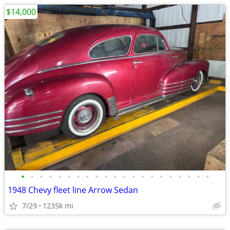
$14,000
•
•
•
•
•
•
•
•
•
•
•
•
•
•
•
•
•
•
•
•
•
1948 Chevy fleet line Arrow Sedan
7/29
1235k mi