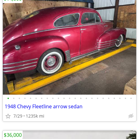
•
•
•
•
•
•
•
•
•
•
•
•
•
•
•
•
•
•
•
•
•
•
•
1948 Chevy Fleetline arrow sedan
7/29
1235k mi
$36,000