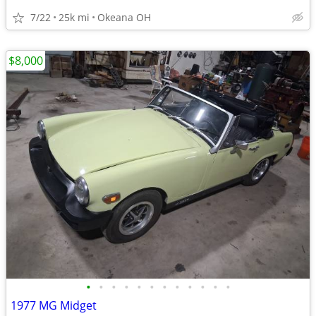
7/22
25k mi
Okeana OH
$8,000
•
•
•
•
•
•
•
•
•
•
•
•
1977 MG Midget