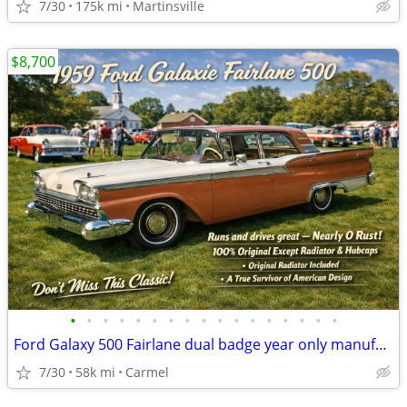
7/30
175k mi
Martinsville
$8,700
•
•
•
•
•
•
•
•
•
•
•
•
•
•
•
•
•
Ford Galaxy 500 Fairlane dual badge year only manufactured 6 months
7/30
58k mi
Carmel