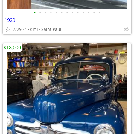
•
•
•
•
•
•
•
•
•
•
•
•
•
1929
7/29
17k mi
Saint Paul
$18,000