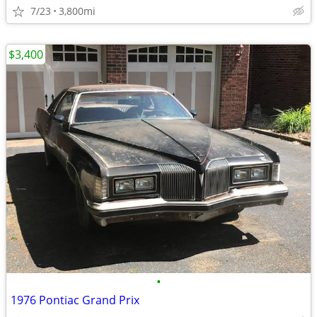
7/23
3,800mi
$3,400
•
1976 Pontiac Grand Prix