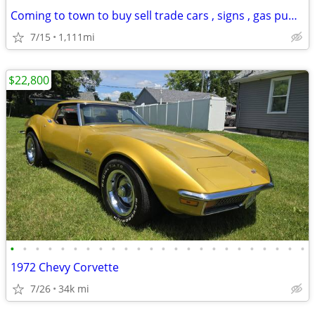
Coming to town to buy sell trade cars , signs , gas pumps and more
7/15
1,111mi
$22,800
•
•
•
•
•
•
•
•
•
•
•
•
•
•
•
•
•
•
•
•
•
•
•
•
1972 Chevy Corvette
7/26
34k mi