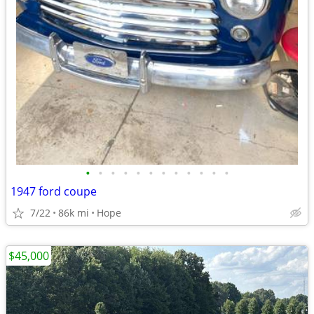
•
•
•
•
•
•
•
•
•
•
•
•
1947 ford coupe
7/22
86k mi
Hope
$45,000