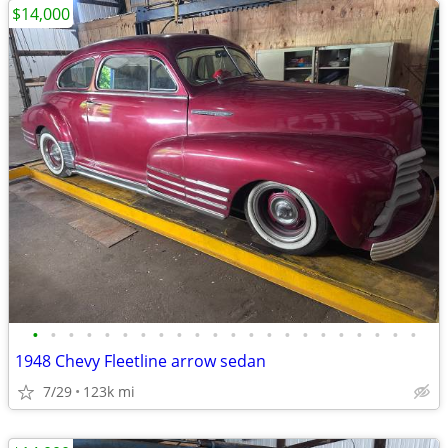
$14,000
•
•
•
•
•
•
•
•
•
•
•
•
•
•
•
•
•
•
•
•
•
•
1948 Chevy Fleetline arrow sedan
7/29
123k mi