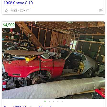
1968 Chevy C-10
7/22
25k mi
$4,500
•
•
•
•
•