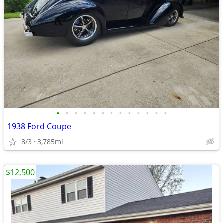
•
•
•
•
•
•
•
•
•
•
•
•
•
1938 Ford Coupe
8/3
3,785mi
$12,500