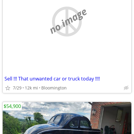
no image
Sell !!! That unwanted car or truck today !!!!
7/29
12k mi
Bloomington
$54,900