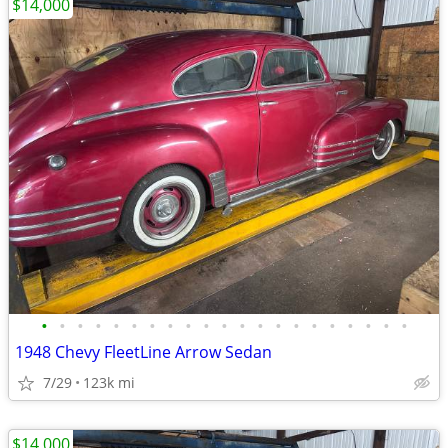
$14,000
•
•
•
•
•
•
•
•
•
•
•
•
•
•
•
•
•
•
•
•
•
1948 Chevy FleetLine Arrow Sedan
7/29
123k mi
$14,000