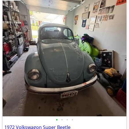
•
•
•
•
1972 Volkswagon Super Beetle