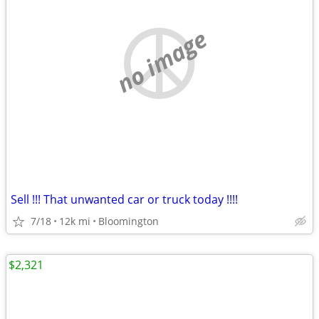
no image
Sell !!! That unwanted car or truck today !!!!
7/18
12k mi
Bloomington
$2,321