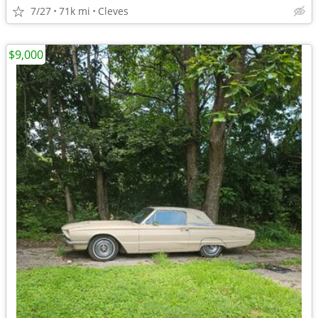
7/27
71k mi
Cleves
$9,000