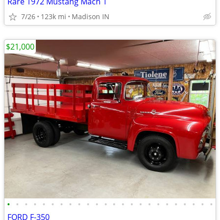
Rare 1972 Mustang Mach 1
7/26
123k mi
Madison IN
$21,000
•
•
•
•
•
•
•
•
•
•
•
•
•
•
•
•
•
•
•
•
•
•
•
•
FORD F-350