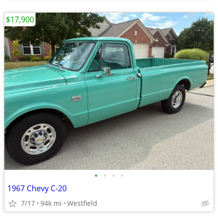
$17,900
•
•
•
•
1967 Chevy C-20
7/17
94k mi
Westfield