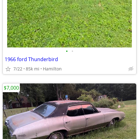
•
•
1966 ford Thunderbird
7/22
85k mi
Hamilton
$7,000