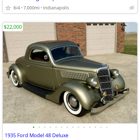
8/4
7,000mi
Indianapolis
$22,000
•
•
•
•
•
•
•
•
•
•
•
•
•
•
1935 Ford Model 48 Deluxe