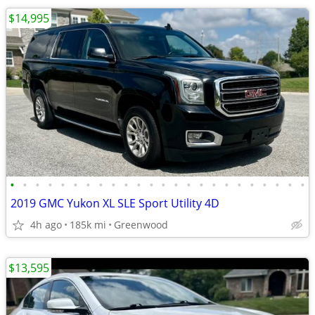
$14,995
•
•
•
•
•
•
•
•
•
•
•
•
•
•
•
•
•
•
•
•
•
•
•
•
2019 GMC Yukon XL SLE Sport Utility 4D
4h ago
185k mi
Greenwood
$13,595