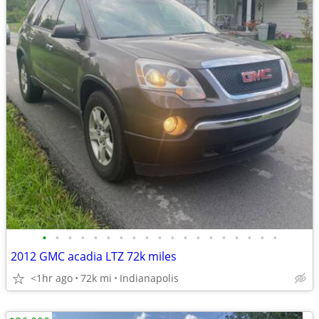
•
•
•
•
•
•
•
•
•
•
•
•
•
•
•
•
•
•
•
2012 GMC acadia LTZ 72k miles
<1hr ago
72k mi
Indianapolis