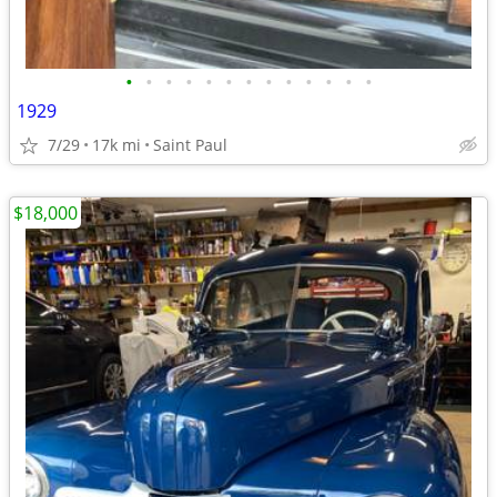
•
•
•
•
•
•
•
•
•
•
•
•
•
1929
7/29
17k mi
Saint Paul
$18,000