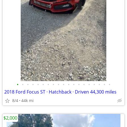
•
•
•
•
•
•
•
•
•
•
•
•
•
•
•
•
•
•
•
2018 Ford Focus ST · Hatchback · Driven 44,300 miles
8/4
44k mi
$2,000