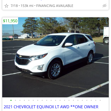
7/18
153k mi
FINANCING AVAILABLE
$11,950
•
•
•
•
•
•
•
•
•
•
•
•
•
•
•
•
•
•
•
•
•
2021 CHEVROLET EQUINOX LT AWD **ONE OWNER