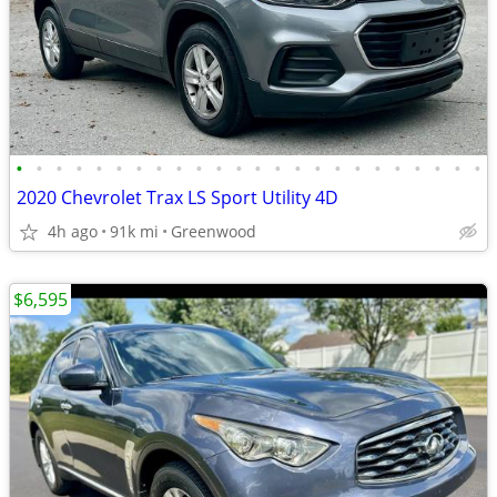
•
•
•
•
•
•
•
•
•
•
•
•
•
•
•
•
•
•
•
•
•
•
•
•
2020 Chevrolet Trax LS Sport Utility 4D
4h ago
91k mi
Greenwood
$6,595