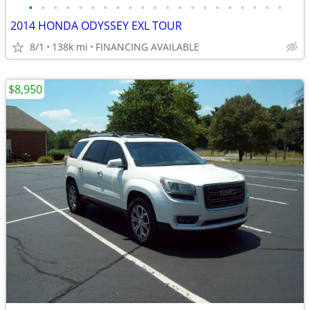
•
•
•
•
•
•
•
•
•
•
•
•
•
•
•
•
•
•
•
•
•
2014 HONDA ODYSSEY EXL TOUR
8/1
138k mi
FINANCING AVAILABLE
$8,950