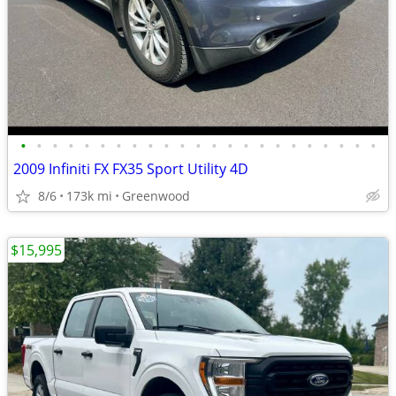
•
•
•
•
•
•
•
•
•
•
•
•
•
•
•
•
•
•
•
•
•
•
•
2009 Infiniti FX FX35 Sport Utility 4D
8/6
173k mi
Greenwood
$15,995