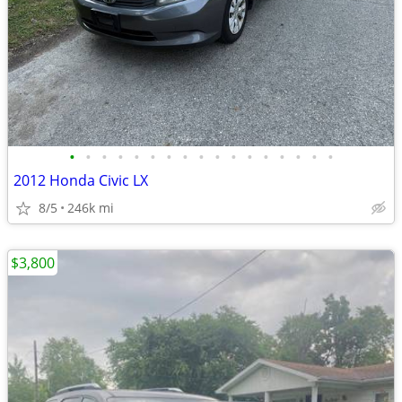
•
•
•
•
•
•
•
•
•
•
•
•
•
•
•
•
•
2012 Honda Civic LX
8/5
246k mi
$3,800