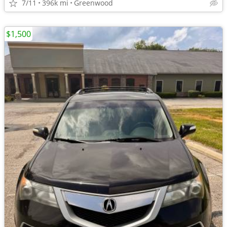
7/11
396k mi
Greenwood
$1,500