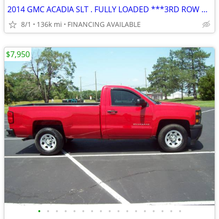
2014 GMC ACADIA SLT . FULLY LOADED ***3RD ROW SEATING
8/1
136k mi
FINANCING AVAILABLE
$7,950
•
•
•
•
•
•
•
•
•
•
•
•
•
•
•
•
•