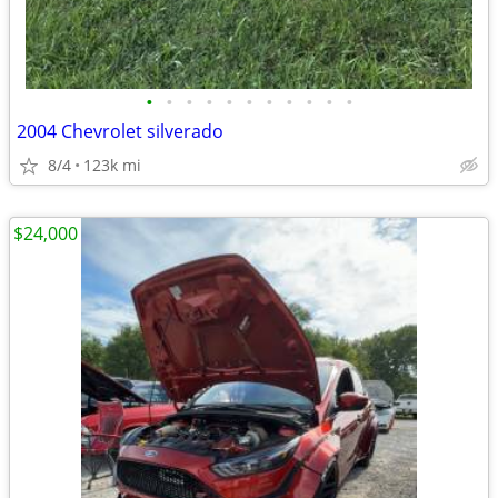
•
•
•
•
•
•
•
•
•
•
•
2004 Chevrolet silverado
8/4
123k mi
$24,000