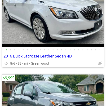
•
•
•
•
•
•
•
•
•
•
•
•
•
•
•
•
•
•
•
•
•
•
•
2016 Buick Lacrosse Leather Sedan 4D
8/6
88k mi
Greenwood
$9,995