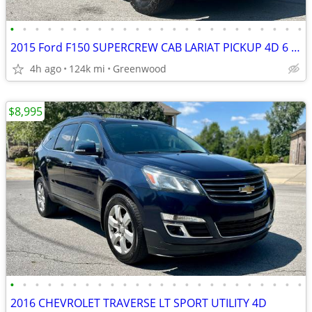
•
•
•
•
•
•
•
•
•
•
•
•
•
•
•
•
•
•
•
•
•
•
•
•
2015 Ford F150 SUPERCREW CAB LARIAT PICKUP 4D 6 1/2 FT
4h ago
124k mi
Greenwood
$8,995
•
•
•
•
•
•
•
•
•
•
•
•
•
•
•
•
•
•
•
•
•
•
•
•
2016 CHEVROLET TRAVERSE LT SPORT UTILITY 4D