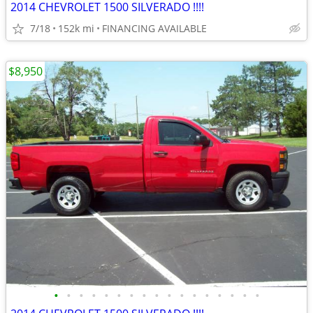
2014 CHEVROLET 1500 SILVERADO !!!!
7/18
152k mi
FINANCING AVAILABLE
$8,950
•
•
•
•
•
•
•
•
•
•
•
•
•
•
•
•
•