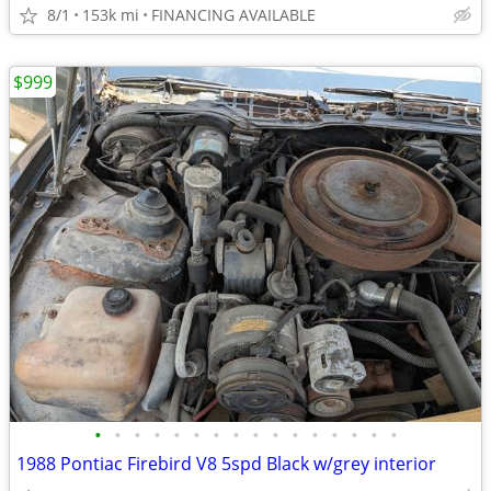
8/1
153k mi
FINANCING AVAILABLE
$999
•
•
•
•
•
•
•
•
•
•
•
•
•
•
•
•
1988 Pontiac Firebird V8 5spd Black w/grey interior