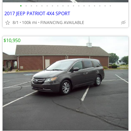
•
•
•
•
•
•
•
•
•
•
•
•
•
•
•
•
•
•
2017 JEEP PATRIOT 4X4 SPORT
8/1
100k mi
FINANCING AVAILABLE
$10,950