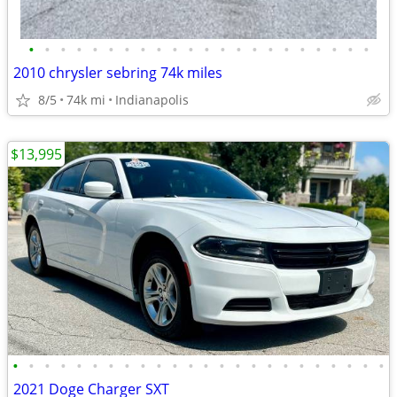
•
•
•
•
•
•
•
•
•
•
•
•
•
•
•
•
•
•
•
•
•
•
2010 chrysler sebring 74k miles
8/5
74k mi
Indianapolis
$13,995
•
•
•
•
•
•
•
•
•
•
•
•
•
•
•
•
•
•
•
•
•
•
•
•
2021 Doge Charger SXT