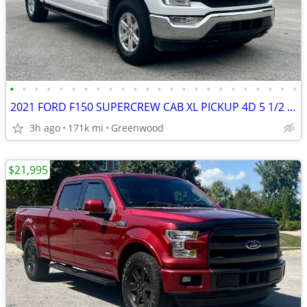
•
•
•
•
•
•
•
•
•
•
•
•
•
•
•
•
•
•
•
•
•
•
•
•
2021 FORD F150 SUPERCREW CAB XL PICKUP 4D 5 1/2 FT
3h ago
171k mi
Greenwood
$21,995