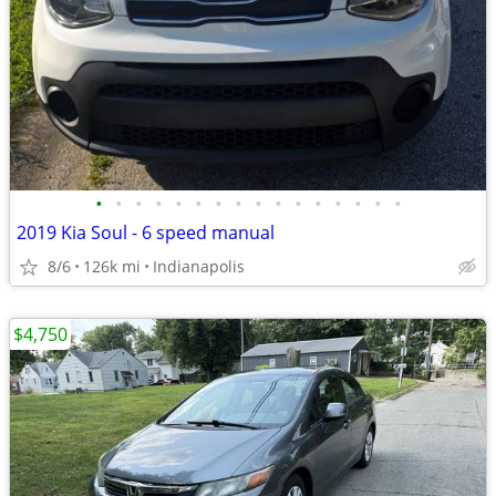
•
•
•
•
•
•
•
•
•
•
•
•
•
•
•
•
2019 Kia Soul - 6 speed manual
8/6
126k mi
Indianapolis
$4,750