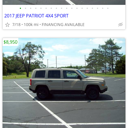
•
•
•
•
•
•
•
•
•
•
•
•
•
•
•
•
•
•
2017 JEEP PATRIOT 4X4 SPORT
7/18
100k mi
FINANCING AVAILABLE
$8,950