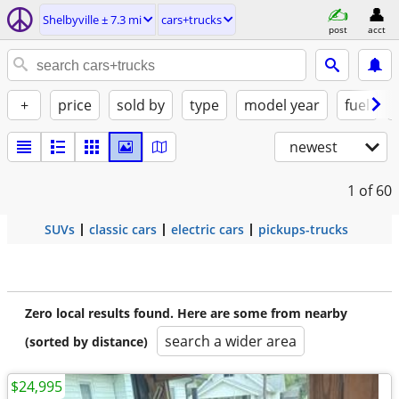
Shelbyville ± 7.3 mi
cars+trucks
post
acct
+
price
sold by
type
model year
fuel
newest
1
of 60
SUVs
classic cars
electric cars
pickups-trucks
Zero local results found. Here are some from nearby
search a wider area
(sorted by distance)
$24,995