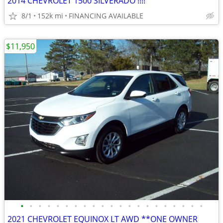
2014 CHEVROLET 1500 SILVERADO !!!!
8/1
152k mi
FINANCING AVAILABLE
$11,950
•
•
•
•
•
•
•
•
•
•
•
•
•
•
•
•
•
•
•
•
•
2021 CHEVROLET EQUINOX LT AWD **ONE OWNER