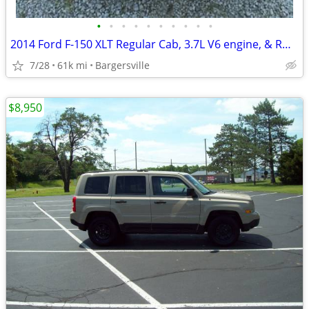
•
•
•
•
•
•
•
•
•
•
2014 Ford F-150 XLT Regular Cab, 3.7L V6 engine, & RW Drive
7/28
61k mi
Bargersville
$8,950