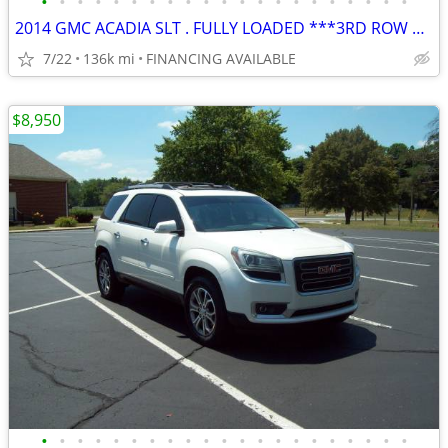
•
•
•
•
•
•
•
•
•
•
•
•
•
•
•
•
•
•
•
•
•
2014 GMC ACADIA SLT . FULLY LOADED ***3RD ROW SEATING
7/22
136k mi
FINANCING AVAILABLE
$8,950
•
•
•
•
•
•
•
•
•
•
•
•
•
•
•
•
•
•
•
•
•