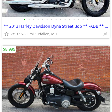
•
•
•
•
•
•
•
•
•
•
•
•
•
•
•
** 2013 Harley Davidson Dyna Street Bob ** FXDB ** only 6,800 mi **
7/13
6,800mi
O'fallon, MO
$8,999