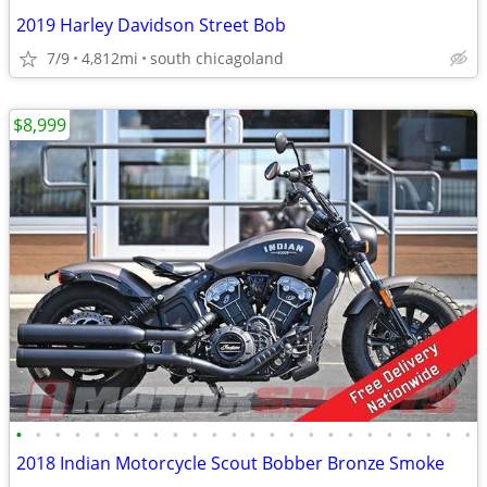
2019 Harley Davidson Street Bob
7/9
4,812mi
south chicagoland
$8,999
•
•
•
•
•
•
•
•
•
•
•
•
•
•
•
•
•
•
•
•
•
•
•
•
2018 Indian Motorcycle Scout Bobber Bronze Smoke