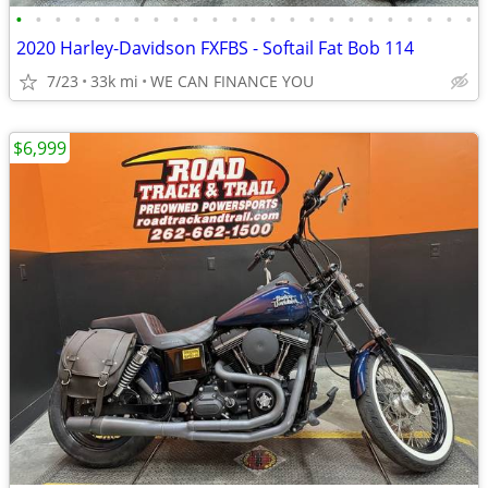
•
•
•
•
•
•
•
•
•
•
•
•
•
•
•
•
•
•
•
•
•
•
•
•
2020 Harley-Davidson FXFBS - Softail Fat Bob 114
7/23
33k mi
WE CAN FINANCE YOU
$6,999