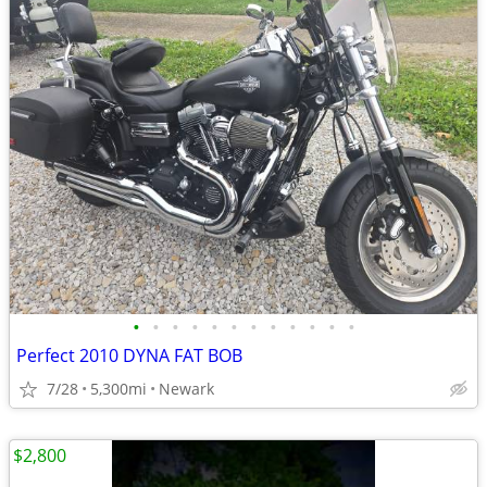
•
•
•
•
•
•
•
•
•
•
•
•
Perfect 2010 DYNA FAT BOB
7/28
5,300mi
Newark
$2,800