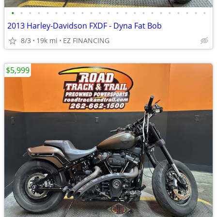
•
•
•
•
•
•
•
•
•
•
•
•
•
•
•
•
•
•
•
•
•
•
•
2013 Harley-Davidson FXDF - Dyna Fat Bob
8/3
19k mi
EZ FINANCING
$5,999