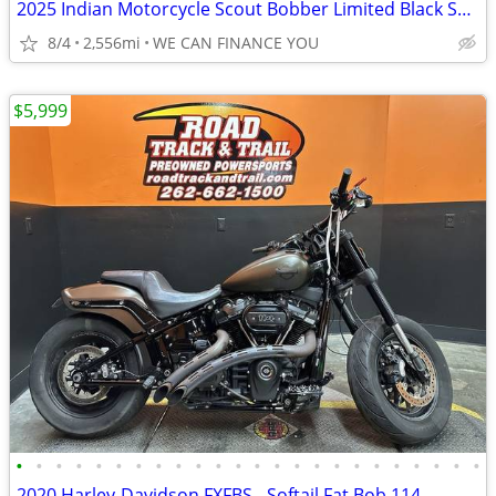
2025 Indian Motorcycle Scout Bobber Limited Black Smoke
8/4
2,556mi
WE CAN FINANCE YOU
$5,999
•
•
•
•
•
•
•
•
•
•
•
•
•
•
•
•
•
•
•
•
•
•
•
•
2020 Harley-Davidson FXFBS - Softail Fat Bob 114