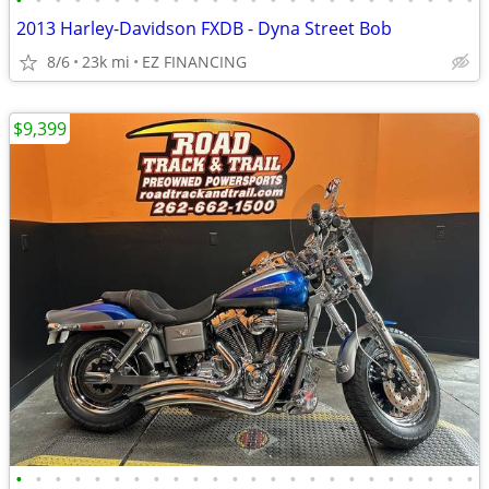
•
•
•
•
•
•
•
•
•
•
•
•
•
•
•
•
•
•
•
•
•
•
•
•
2013 Harley-Davidson FXDB - Dyna Street Bob
8/6
23k mi
EZ FINANCING
$9,399
•
•
•
•
•
•
•
•
•
•
•
•
•
•
•
•
•
•
•
•
•
•
•
•