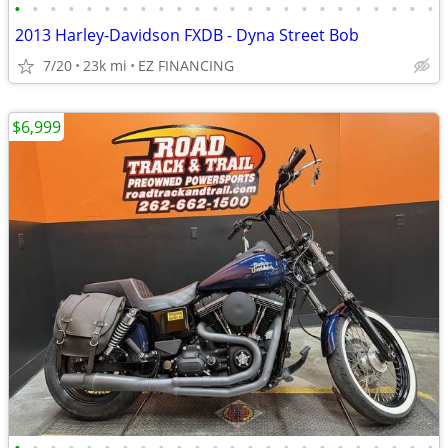
•
•
•
•
•
•
•
•
•
•
•
•
•
•
•
•
•
•
•
•
•
•
•
•
2013 Harley-Davidson FXDB - Dyna Street Bob
7/20
23k mi
EZ FINANCING
$6,999