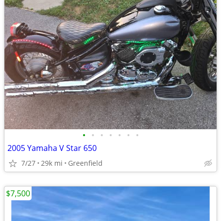
•
•
•
•
•
•
•
2005 Yamaha V Star 650
7/27
29k mi
Greenfield
$7,500