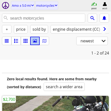
Amo ± 5.0 mi
motorcycles
post
acct
+
price
sold by
engine displacement (CC)
st
newest
1 - 2
of 24
Zero local results found. Here are some from nearby
search a wider area
(sorted by distance)
$2,700