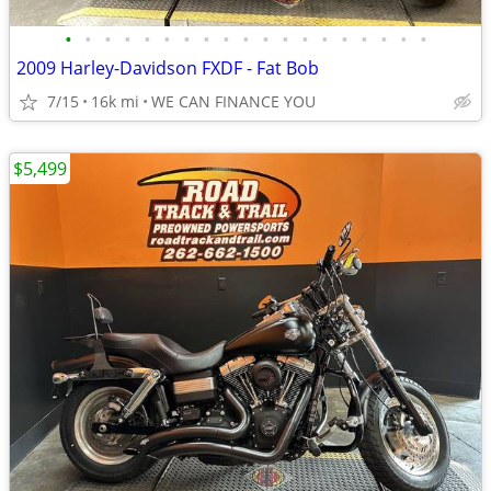
•
•
•
•
•
•
•
•
•
•
•
•
•
•
•
•
•
•
•
2009 Harley-Davidson FXDF - Fat Bob
7/15
16k mi
WE CAN FINANCE YOU
$5,499