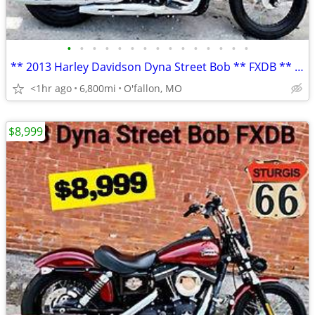
•
•
•
•
•
•
•
•
•
•
•
•
•
•
•
** 2013 Harley Davidson Dyna Street Bob ** FXDB ** only 6,800 mi **
<1hr ago
6,800mi
O'fallon, MO
$8,999