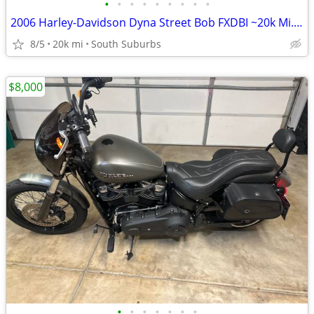
•
•
•
•
•
•
•
•
•
2006 Harley-Davidson Dyna Street Bob FXDBI ~20k Mi.-Custom-$3,700 CASH
8/5
20k mi
South Suburbs
$8,000
•
•
•
•
•
•
•