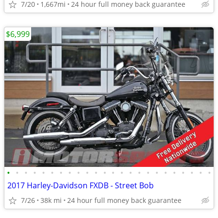
7/20
1,667mi
24 hour full money back guarantee
$6,999
•
•
•
•
•
•
•
•
•
•
•
•
•
•
•
•
•
•
•
•
•
•
•
•
2017 Harley-Davidson FXDB - Street Bob
7/26
38k mi
24 hour full money back guarantee