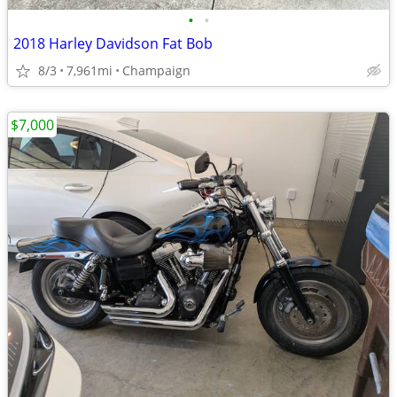
•
•
2018 Harley Davidson Fat Bob
8/3
7,961mi
Champaign
$7,000