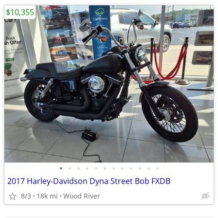
$10,355
•
•
•
•
•
•
•
•
•
•
•
•
2017 Harley-Davidson Dyna Street Bob FXDB
8/3
18k mi
Wood River