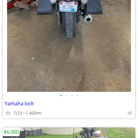
•
•
•
•
Yamaha bolt
7/23
1,400mi
$6,000