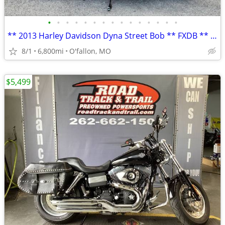
•
•
•
•
•
•
•
•
•
•
•
•
•
•
•
** 2013 Harley Davidson Dyna Street Bob ** FXDB ** only 6,800 mi **
8/1
6,800mi
O'fallon, MO
$5,499