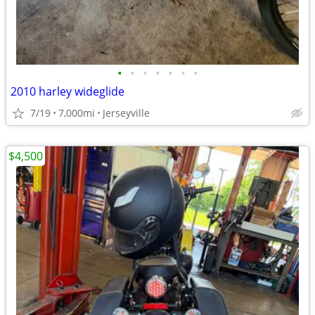
•
•
•
•
•
•
•
2010 harley wideglide
7/19
7,000mi
Jerseyville
$4,500