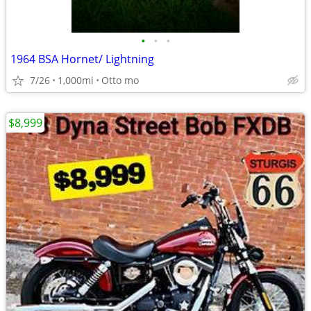
•
•
•
1964 BSA Hornet/ Lightning
7/26
1,000mi
Otto mo
$8,999