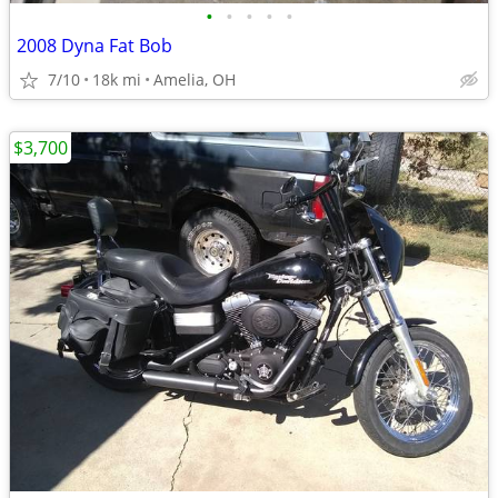
•
•
•
•
•
2008 Dyna Fat Bob
7/10
18k mi
Amelia, OH
$3,700