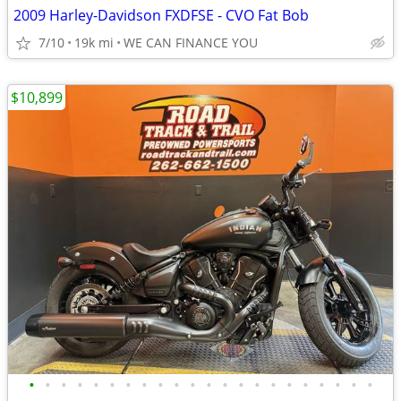
2009 Harley-Davidson FXDFSE - CVO Fat Bob
7/10
19k mi
WE CAN FINANCE YOU
$10,899
•
•
•
•
•
•
•
•
•
•
•
•
•
•
•
•
•
•
•
•
•
•